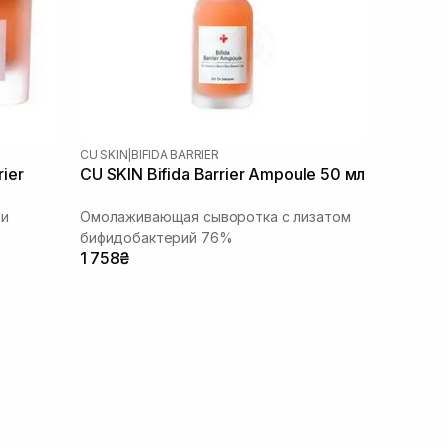
CU SKIN
|
BIFIDA BARRIER
rier
CU SKIN Bifida Barrier Ampoule 50 мл
ми
Омолаживающая сыворотка с лизатом
бифидобактерий 76%
1 758₴