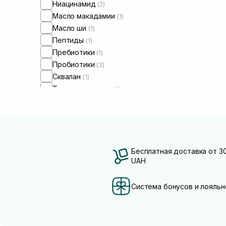
Ниацинамид
(2)
Масло макадамии
(1)
Масло ши
(1)
Пептиды
(1)
Пребиотики
(1)
Пробиотики
(3)
Сквалан
(1)
Трипептид меди
(2)
Бесплатная доставка от 3
UAH
Система бонусов и лояльн