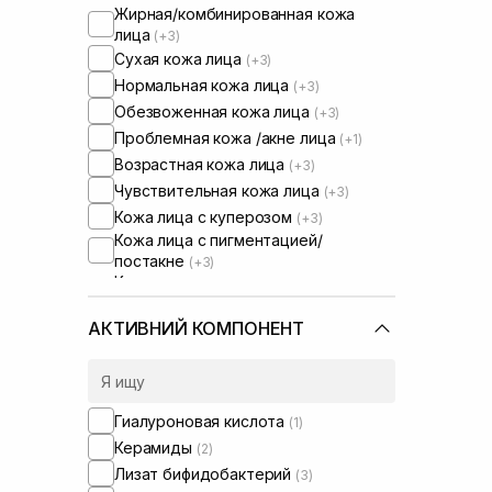
Жирная/комбинированная кожа
лица
(+3)
Сухая кожа лица
(+3)
Нормальная кожа лица
(+3)
Обезвоженная кожа лица
(+3)
Проблемная кожа /акне лица
(+1)
Возрастная кожа лица
(+3)
Чувствительная кожа лица
(+3)
Кожа лица с куперозом
(+3)
Кожа лица с пигментацией/
постакне
(+3)
Кожа лица с расширенными порами
(+1)
Кожа лица с нарушенным
АКТИВНИЙ КОМПОНЕНТ
барьером
Кожа лица с нарушенным
микробиомом
(+3)
Гиалуроновая кислота
(1)
Керамиды
(2)
Лизат бифидобактерий
(3)