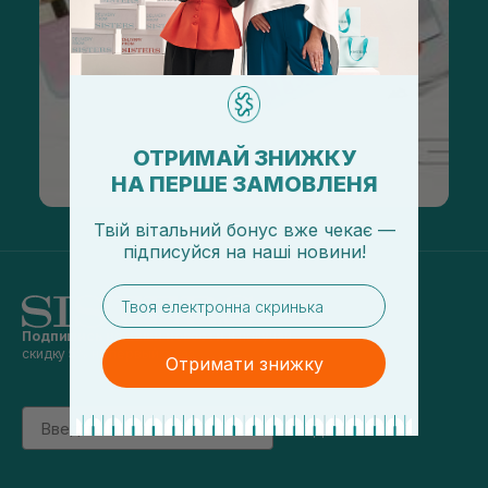
ОТРИМАЙ ЗНИЖКУ
НА ПЕРШЕ ЗАМОВЛЕНЯ
Твій вітальний бонус вже чекає —
підписуйся
на
наші новини!
email
Подпишись на наши новости
и получай
скидку 5% на первый заказ
Отримати знижку
Email
підписатись