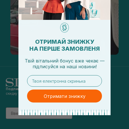
ОТРИМАЙ ЗНИЖКУ
НА ПЕРШЕ ЗАМОВЛЕНЯ
Твій вітальний бонус вже чекає —
підписуйся
на
наші новини!
email
Подпишись на наши новости
и получай
скидку 5% на первый заказ
Отримати знижку
Email
підписатись