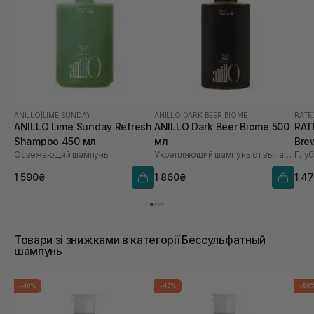
ANILLO
|
LIME SUNDAY
ANILLO
|
DARK BEER BIOME
RATE
ANILLO Lime Sunday Refresh
ANILLO Dark Beer Biome 500
RAT
Shampoo 450 мл
мл
Bre
Освежающий шампунь
Укрепляющий шампунь от выпадения волос
Sca
1 590₴
1 860₴
1 4
Товари зі знижками в категорії Бессульфатный
шампунь
-40%
-40%
-50