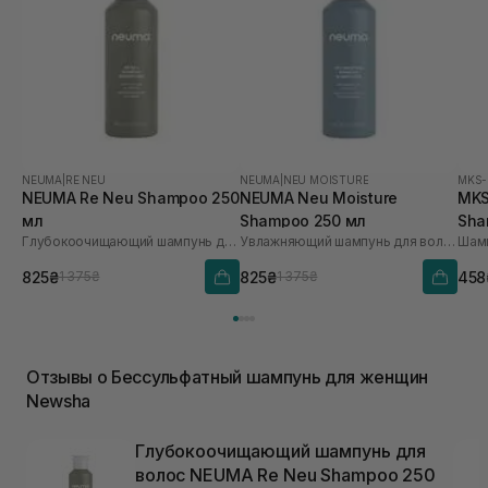
NEUMA
|
RE NEU
NEUMA
|
NEU MOISTURE
MKS
NEUMA Re Neu Shampoo 250
NEUMA Neu Moisture
MKS
мл
Shampoo 250 мл
Sha
Глубокоочищающий шампунь для волос
Увлажняющий шампунь для волос
Шамп
825₴
825₴
458
1 375₴
1 375₴
Отзывы о Бессульфатный шампунь для женщин
Newsha
Глубокоочищающий шампунь для
волос NEUMA Re Neu Shampoo 250