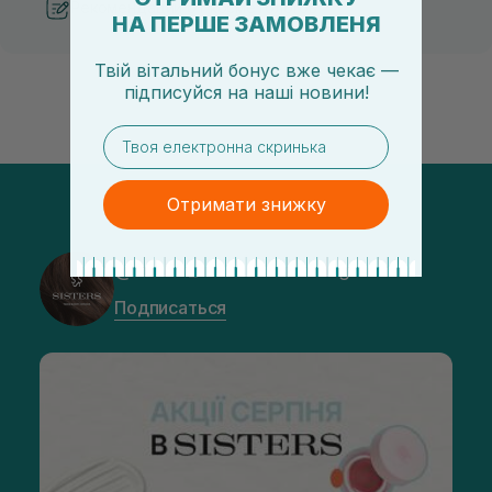
Рекомендации от косметологов
НА ПЕРШЕ ЗАМОВЛЕНЯ
Твій вітальний бонус вже чекає —
підписуйся
на
наші новини!
email
Отримати знижку
@sisters_stelmakh в Instagram
Подписаться