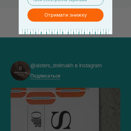
Отримати знижку
@sisters_stelmakh в Instagram
Подписаться