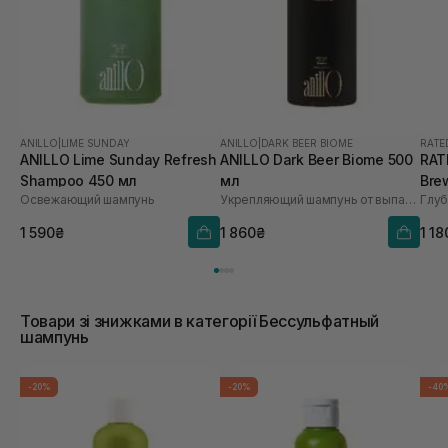
ANILLO
|
LIME SUNDAY
ANILLO
|
DARK BEER BIOME
RATE
ANILLO Lime Sunday Refresh
ANILLO Dark Beer Biome 500
RAT
Shampoo 450 мл
мл
Bre
Освежающий шампунь
Укрепляющий шампунь от выпадения волос
Sca
1 590₴
1 860₴
1 18
Товари зі знижками в категорії Бессульфатный
шампунь
-20%
-20%
-40