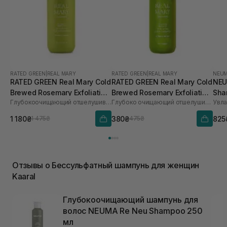
RATED GREEN
|
REAL MARY
RATED GREEN
|
REAL MARY
NEU
RATED GREEN Real Mary Cold
RATED GREEN Real Mary Cold
NEU
Brewed Rosemary Exfoliating
Brewed Rosemary Exfoliating
Sha
Глубокоочищающий отшелушивающий шампунь с соком розмарина
Глубоко очищающий отшелушивающий шампунь с соком розмарина
Scalp Shampoo 400 ml
Scalp Shampoo 100 мл
1 180₴
380₴
825
1 475₴
475₴
Отзывы о Бессульфатный шампунь для женщин
Kaaral
Глубокоочищающий шампунь для
волос NEUMA Re Neu Shampoo 250
мл