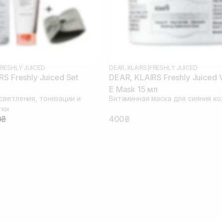
RESHLY JUICED
DEAR, KLAIRS
|
FRESHLY JUICED
S Freshly Juiced Set
DEAR, KLAIRS Freshly Juiced 
E Mask 15 мл
светления, тонизации и
Витаминная маска для сияния к
тки
0₴
400₴