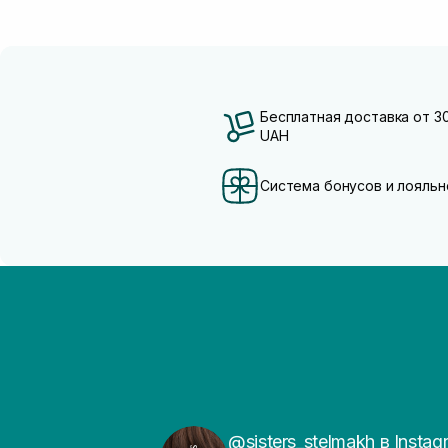
Бесплатная доставка от 3
UAH
Система бонусов и лояльн
@sisters_stelmakh в Instag