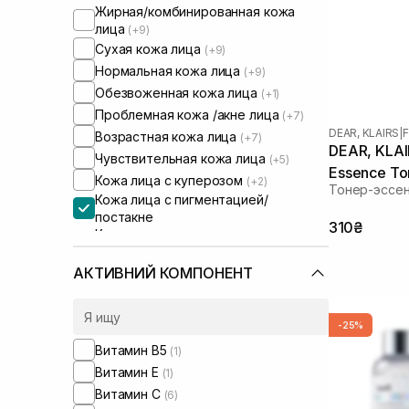
Жирная/комбинированная кожа
лица
(+9)
Сухая кожа лица
(+9)
Нормальная кожа лица
(+9)
Обезвоженная кожа лица
(+1)
Проблемная кожа /акне лица
(+7)
DEAR, KLAIRS
|
F
Возрастная кожа лица
(+7)
DEAR, KLAIR
Чувствительная кожа лица
(+5)
Essence To
Кожа лица с куперозом
(+2)
Тонер-эссен
Кожа лица с пигментацией/
постакне
310₴
Кожа лица с расширенными порами
(+5)
АКТИВНИЙ КОМПОНЕНТ
-25%
Витамин B5
(1)
Витамин Е
(1)
Витамин C
(6)