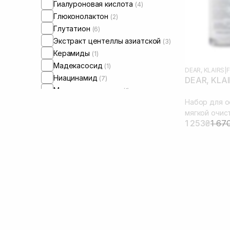
Гиалуроновая кислота
(4)
Глюконолактон
(2)
Глутатион
(6)
Экстракт центеллы азиатской
(3)
Керамиды
(1)
Мадекасосид
(1)
DEAR, KLAIRS
|
F
Ниацинамид
(7)
DEAR, KLAIR
Масло цитрусовых
(1)
Набор для о
Пантенол
(2)
мягкой очис
Полинуклеотиды
(2)
1 253₴
1 67
Токоферол
(1)