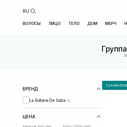
RU
ВОЛОСЫ
ЛИЦО
ТЕЛО
ДОМ
МЕРЧ
Н
Группа
И
Сухая/обез
БРЕНД
La Sultane De Saba
(9)
ЦЕНА
Меньше 100 UAH
1000 – 2000 UAH