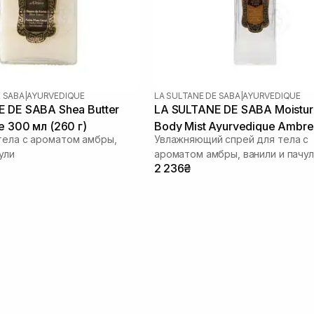
E SABA
|
AYURVEDIQUE
LA SULTANE DE SABA
|
AYURVEDIQUE
 DE SABA Shea Butter
LA SULTANE DE SABA Moistur
e 300 мл (260 г)
Body Mist Ayurvedique Ambre 
тела с ароматом амбры,
Увлажняющий спрей для тела с
Patchouli 200 мл
ули
ароматом амбры, ванили и пачу
2 236₴