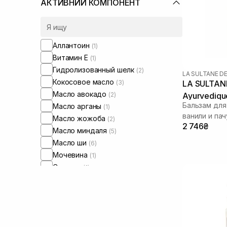
АКТИВНИЙ КОМПОНЕНТ
Аллантоин
(1)
Витамин Е
(1)
Гидролизованный шелк
(2)
LA SULTANE D
Кокосовое масло
(3)
LA SULTANE
Масло авокадо
(2)
Ayurvediqu
Бальзам для
Масло арганы
(1)
ванили и пач
Масло жожоба
(2)
2 746₴
Масло миндаля
(5)
Масло ши
(6)
Мочевина
(1)
Сквалан
(1)