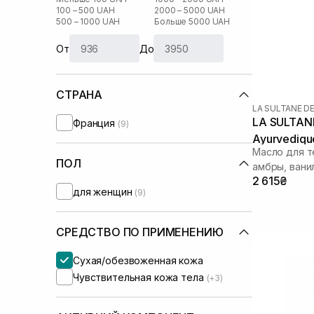
100 – 500 UAH
2000 – 5000 UAH
500 – 1000 UAH
Больше 5000 UAH
От
До
СТРАНА
LA SULTANE D
LA SULTANE
Франция
(9)
Ayurvediqu
Масло для т
ПОЛ
амбры, вани
2 615₴
для женщин
(9)
СРЕДСТВО ПО ПРИМЕНЕНИЮ
Сухая/обезвоженная кожа
Чувствительная кожа тела
(+3)