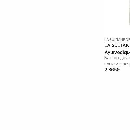
LA SULTANE D
LA SULTANE
Ayurvediqu
Баттер для 
ванили и пач
2 365₴