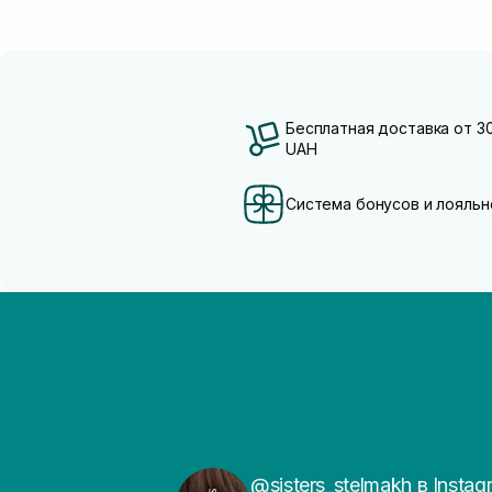
Бесплатная доставка от 3
UAH
Система бонусов и лояльн
@sisters_stelmakh в Instag