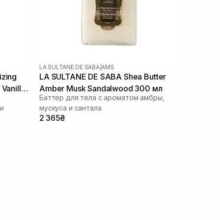
LA SULTANE DE SABA
|
AMS
izing
LA SULTANE DE SABA Shea Butter
Vanille
Amber Musk Sandalwood 300 мл
Баттер для тела с ароматом амбры,
ли
мускуса и сантала
2 365₴