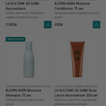
LA SULTANE DE SABA
BJORN AXEN Moisture
Ayurvedique
Conditioner 75 мл
Набор для тела с ароматом
Увлажняющий кондиционер для
амбры, ванили и пачули
волос
3 950₴
450₴
ВЫБОР ОКСАНЫ
BJORN AXEN
|
BJORN AXEN MOISTURE
LA SULTANE DE SABA
|
AYURVEDIQUE
BJORN AXEN Moisture
LA SULTANE DE SABA Body
Shampoo 75 мл
Lotion Ayurvedique 200 мл
Увлажняющий шампунь для
Молочко для тела с ароматом
волос
амбры, ванили и пачули