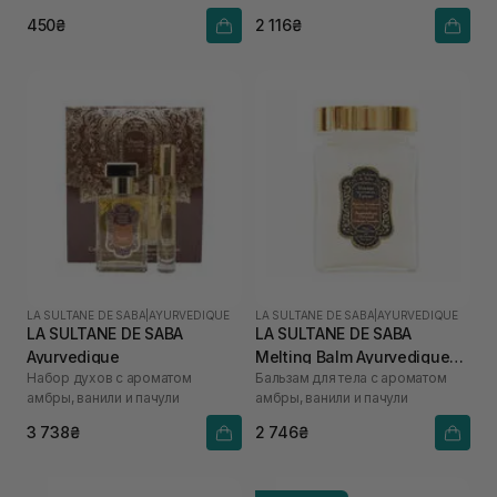
450₴
2 116₴
LA SULTANE DE SABA
|
AYURVEDIQUE
LA SULTANE DE SABA
|
AYURVEDIQUE
LA SULTANE DE SABA
LA SULTANE DE SABA
Ayurvedique
Melting Balm Ayurvedique
Набор духов с ароматом
Бальзам для тела с ароматом
300 мл
амбры, ванили и пачули
амбры, ванили и пачули
3 738₴
2 746₴