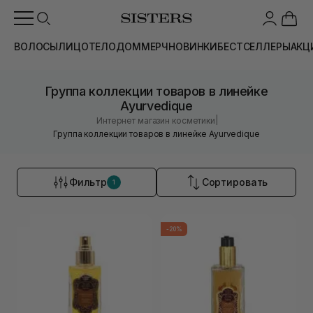
ВОЛОСЫ
ЛИЦО
ТЕЛО
ДОМ
МЕРЧ
НОВИНКИ
БЕСТСЕЛЛЕРЫ
АКЦ
Группа коллекции товаров в линейке
Ayurvedique
|
Интернет магазин косметики
Группа коллекции товаров в линейке Ayurvedique
Фильтр
Сортировать
1
-20%