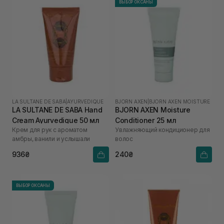
ВЫБОР ОКСАНЫ
LA SULTANE DE SABA
|
AYURVEDIQUE
BJORN AXEN
|
BJORN AXEN MOISTURE
LA SULTANE DE SABA Hand
BJORN AXEN Moisture
Cream Ayurvedique 50 мл
Conditioner 25 мл
Крем для рук с ароматом
Увлажняющий кондиционер для
амбры, ванили и услышали
волос
936₴
240₴
ВЫБОР ОКСАНЫ