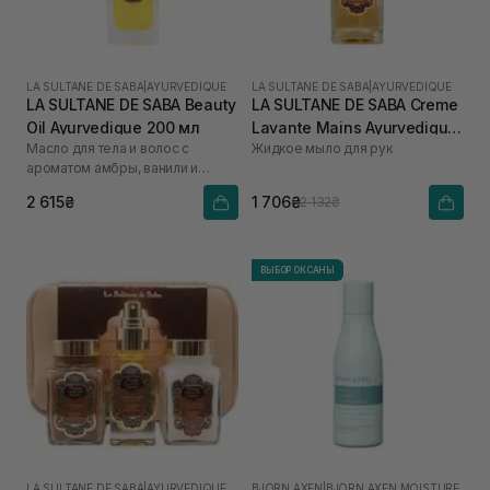
LA SULTANE DE SABA
|
AYURVEDIQUE
LA SULTANE DE SABA
|
AYURVEDIQUE
LA SULTANE DE SABA Beauty
LA SULTANE DE SABA Creme
Oil Ayurvedique 200 мл
Lavante Mains Ayurvedique
Масло для тела и волос с
Жидкое мыло для рук
200 мл
ароматом амбры, ванили и
пачули
2 615₴
1 706₴
2 132₴
ВЫБОР ОКСАНЫ
LA SULTANE DE SABA
|
AYURVEDIQUE
BJORN AXEN
|
BJORN AXEN MOISTURE