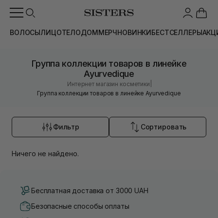
ВОЛОСЫ
ЛИЦО
ТЕЛО
ДОМ
МЕРЧ
НОВИНКИ
БЕСТСЕЛЛЕРЫ
АКЦ
Группа коллекции товаров в линейке
Ayurvedique
|
Интернет магазин косметики
Группа коллекции товаров в линейке Ayurvedique
Фильтр
Сортировать
Ничего не найдено.
Бесплатная доставка от 3000 UAH
Безопасные способы оплаты