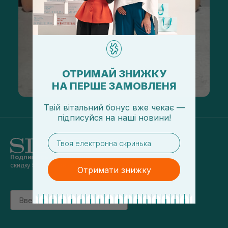
ОТРИМАЙ ЗНИЖКУ
НА ПЕРШЕ ЗАМОВЛЕНЯ
Твій вітальний бонус вже чекає —
підписуйся
на
наші новини!
email
Подпишись на наши новости
и получай
скидку 5% на первый заказ
Отримати знижку
Email
підписатись