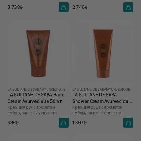
3 738₴
2 746₴
LA SULTANE DE SABA
|
AYURVEDIQUE
LA SULTANE DE SABA
|
AYURVEDIQUE
LA SULTANE DE SABA Hand
LA SULTANE DE SABA
Cream Ayurvedique 50 мл
Shower Cream Ayurvedique
Крем для рук с ароматом
Крем для душа с ароматом
200 мл
амбры, ванили и услышали
амбры, ванили и услышали
936₴
1 367₴