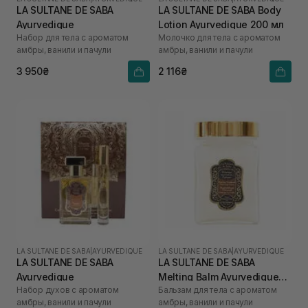
LA SULTANE DE SABA
LA SULTANE DE SABA Body
Ayurvedique
Lotion Ayurvedique 200 мл
Набор для тела с ароматом
Молочко для тела с ароматом
амбры, ванили и пачули
амбры, ванили и пачули
3 950₴
2 116₴
LA SULTANE DE SABA
|
AYURVEDIQUE
LA SULTANE DE SABA
|
AYURVEDIQUE
LA SULTANE DE SABA
LA SULTANE DE SABA
Ayurvedique
Melting Balm Ayurvedique
Набор духов с ароматом
Бальзам для тела с ароматом
300 мл
амбры, ванили и пачули
амбры, ванили и пачули