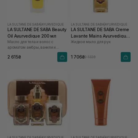
LA SULTANE DE SABA
|
AYURVEDIQUE
LA SULTANE DE SABA
|
AYURVEDIQUE
LA SULTANE DE SABA Beauty
LA SULTANE DE SABA Creme
Oil Ayurvedique 200 мл
Lavante Mains Ayurvedique
Масло для тела и волос с
Жидкое мыло для рук
200 мл
ароматом амбры, ванили и
пачули
2 615₴
1 706₴
2 132₴
LA SULTANE DE SABA
|
AYURVEDIQUE
LA SULTANE DE SABA
|
AYURVEDIQUE