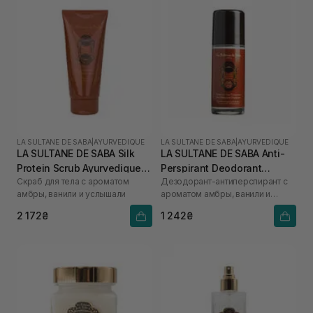
LA SULTANE DE SABA
|
AYURVEDIQUE
LA SULTANE DE SABA
|
AYURVEDIQUE
LA SULTANE DE SABA Silk
LA SULTANE DE SABA Anti-
Protein Scrub Ayurvedique
Perspirant Deodorant
Скраб для тела с ароматом
Дезодорант-антиперспирант с
200 мл
Ayurvedique 50 мл
амбры, ванили и услышали
ароматом амбры, ванили и
пачули
2 172₴
1 242₴