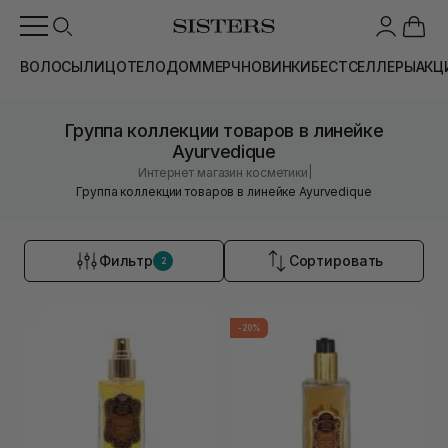
ВОЛОСЫ
ЛИЦО
ТЕЛО
ДОМ
МЕРЧ
НОВИНКИ
БЕСТСЕЛЛЕРЫ
АКЦ
Группа коллекции товаров в линейке
Ayurvedique
|
Интернет магазин косметики
Группа коллекции товаров в линейке Ayurvedique
Фильтр
Сортировать
2
-20%