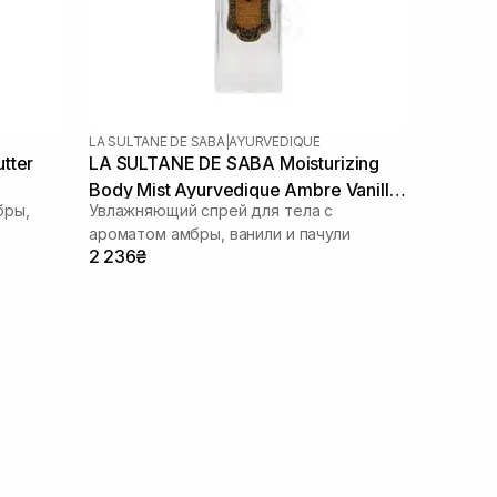
LA SULTANE DE SABA
|
AYURVEDIQUE
tter
LA SULTANE DE SABA Moisturizing
Body Mist Ayurvedique Ambre Vanille
бры,
Увлажняющий спрей для тела с
Patchouli 200 мл
ароматом амбры, ванили и пачули
2 236₴