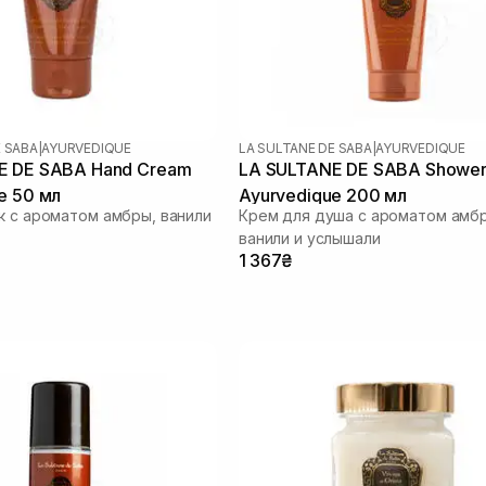
E SABA
|
AYURVEDIQUE
LA SULTANE DE SABA
|
AYURVEDIQUE
E DE SABA Hand Cream
LA SULTANE DE SABA Showe
e 50 мл
Ayurvedique 200 мл
к с ароматом амбры, ванили
Крем для душа с ароматом амб
ванили и услышали
1 367₴