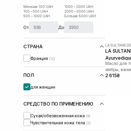
Меньше 100 UAH
1000 – 2000 UAH
100 – 500 UAH
2000 – 5000 UAH
500 – 1000 UAH
Больше 5000 UAH
От
До
LA SULTANE D
СТРАНА
LA SULTANE
Ayurvediqu
Франция
(12)
Масло для т
амбры, вани
ПОЛ
2 615₴
для женщин
СРЕДСТВО ПО ПРИМЕНЕНИЮ
Сухая/обезвоженная кожа
(8)
Чувствительная кожа тела
(3)