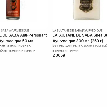
E SABA
|
AYURVEDIQUE
LA SULTANE DE SABA
|
AYURVEDIQUE
 DE SABA Anti-Perspirant
LA SULTANE DE SABA Shea Bu
Ayurvedique 50 мл
Ayurvedique 300 мл (260 г)
-антиперспирант с
Баттер для тела с ароматом ам
бры, ванили и пачули
ванили и пачули
2 365₴