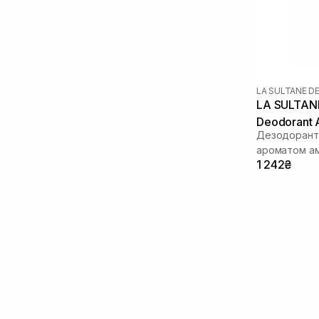
LA SULTANE D
LA SULTANE
Deodorant 
Дезодорант
ароматом ам
1 242₴