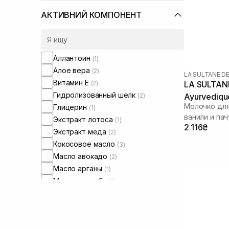
АКТИВНИЙ КОМПОНЕНТ
Аллантоин
(1)
Алое вера
(2)
LA SULTANE D
Витамин Е
(2)
LA SULTANE
Гидролизованный шелк
(2)
Ayurvediqu
Молочко для
Глицерин
(1)
ванили и пач
Экстракт лотоса
(1)
2 116₴
Экстракт меда
(2)
Кокосовое масло
(3)
Масло авокадо
(2)
Масло арганы
(1)
Масло жожоба
(2)
Масло миндаля
(5)
Масло ши
(5)
Мочевина
(1)