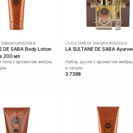
E SABA
|
AYURVEDIQUE
LA SULTANE DE SABA
|
AYURVEDIQUE
 DE SABA Body Lotion
LA SULTANE DE SABA Ayurve
e 200 мл
 тела с ароматом амбры,
Набор духов с ароматом амбры,
ули
и пачули
3 738₴