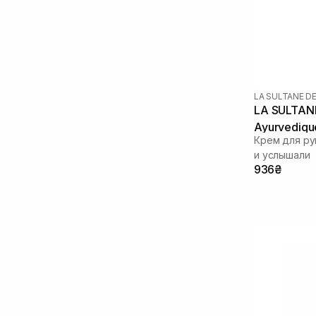
Сквалан
(1)
LA SULTANE D
LA SULTAN
Ayurvediqu
Крем для ру
и услышали
936₴