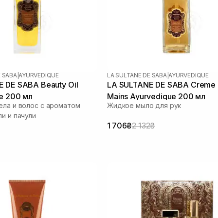
E SABA
|
AYURVEDIQUE
LA SULTANE DE SABA
|
AYURVEDIQUE
 DE SABA Beauty Oil
LA SULTANE DE SABA Creme 
e 200 мл
Mains Ayurvedique 200 мл
ела и волос с ароматом
Жидкое мыло для рук
ли и пачули
1 706₴
2 132₴