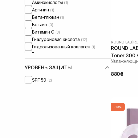
Аминокислоты
(1)
Аргинин
(1)
Бета-глюкан
(1)
Бетаин
(3)
Витамин C
(3)
Гиалуроновая кислота
(12)
ROUND LAB
|
RO
Гидролизованный коллаген
(1)
ROUND LAB B
Глицерин
(2)
Toner 300 
Увлажняющи
Гликолевая кислота
(1)
УРОВЕНЬ ЗАЩИТЫ
Глюконолактон
(3)
880₴
Глутатион
(1)
SPF 50
(2)
Диоксид титана
(1)
Экстракт моринги
(1)
Экстракт полыни
(1)
Экстракт портулака
(1)
-10%
Экстракт розы
(1)
Керамиды
(1)
Коллаген
(9)
Ниацинамид
(9)