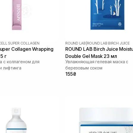
ELL SUPER COLLAGEN
ROUND LAB
|
ROUND LAB BIRCH JUICE
per Collagen Wrapping
ROUND LAB Birch Juice Moistu
5 г
Double Gel Mask 23 мл
а с коллагеном для
Увлажняющая гелевая маска с
и лифтинга
березовым соком
155₴