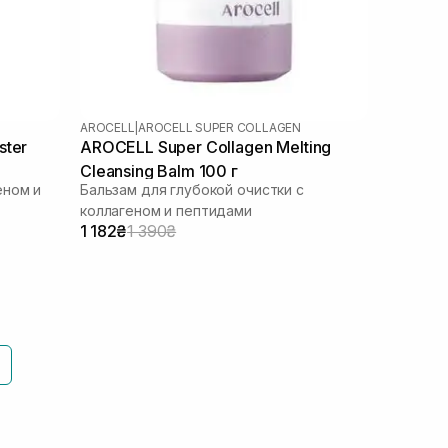
AROCELL
|
AROCELL SUPER COLLAGEN
ster
AROCELL Super Collagen Melting
Cleansing Balm 100 г
еном и
Бальзам для глубокой очистки с
коллагеном и пептидами
1 182₴
1 390₴