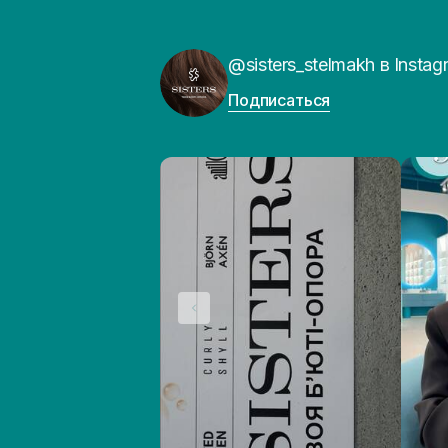
@sisters_stelmakh в Instag
Подписаться