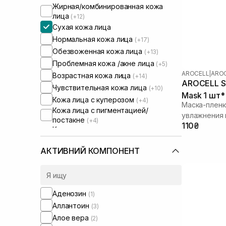
Жирная/комбинированная кожа
лица
(+12)
Сухая кожа лица
Нормальная кожа лица
(+17)
Обезвоженная кожа лица
(+13)
Проблемная кожа /акне лица
(+5)
AROCELL
|
AROC
Возрастная кожа лица
(+14)
AROCELL Su
Чувствительная кожа лица
(+10)
Mask 1 шт* 
Кожа лица с куперозом
(+4)
Маска-пленк
Кожа лица с пигментацией/
увлажнения 
постакне
(+4)
110₴
Кожа лица с расширенными порами
(+3)
Кожа лица с нарушенным
АКТИВНИЙ КОМПОНЕНТ
барьером
(+8)
Кожа лица с нарушенным
микробиомом
(+6)
Сухая/обезвоженная кожа
(+1)
Аденозин
(1)
Чувствительная кожа тела
(+1)
Аллантоин
(3)
Увлажняющие сыворотки для лица
Алое вера
(2)
(+1)