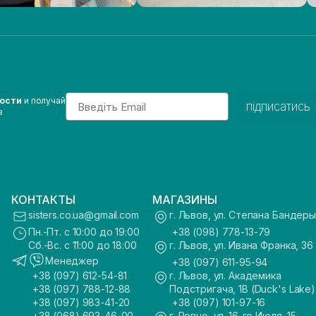
Email
вости
и получай
підписатись
з
КОНТАКТЫ
МАГАЗИНЫ
sisters.co.ua@gmail.com
г. Львов, ул. Степана Бандеры
Пн.-Пт. с 10:00 до 19:00
+38 (098) 778-13-79
Сб.-Вс. с 11:00 до 18:00
г. Львов, ул. Ивана Франка, 36
Менеджер
+38 (097) 611-95-94
+38 (097) 612-54-81
г. Львов, ул. Академика
+38 (097) 788-12-88
Подстригача, 1В (Duck's Lake)
+38 (097) 983-41-20
+38 (097) 101-97-16
+38 (068) 693-46-00
г. Ровно, ул. 16-го Июля, 15