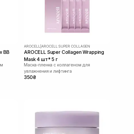
AROCELL
|
AROCELL SUPER COLLAGEN
w BB
AROCELL Super Collagen Wrapping
Mask 4 шт* 5 г
ом
Маска-пленка с коллагеном для
увлажнения и лифтинга
350₴