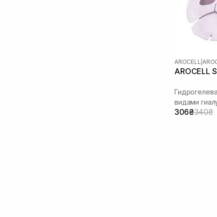
Оливковое масло
(1)
Масло жожоба
(1)
Масло лаванды
(1)
Масло ши
(2)
Пантенол
(2)
AROCELL
|
AROC
Пептиды
(6)
AROCELL Su
Полинуклеотиды
(2)
Розмарин
(1)
Гидрогелева
Сквалан
(1)
видами гиал
306₴
340₴
Стволовые клетки
(1)
Токоферол
(1)
Факторы роста
(1)