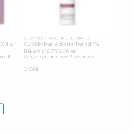
CU SKIN
|
CU SKIN RETINOL ACTIVATOR
EX 4 шт
CU SKIN Dual Activator Retinol 1%
Bakuchiol 0.75% 30 мл
м и 10
Серум с ретинолом и бакучиолом
3 138₴