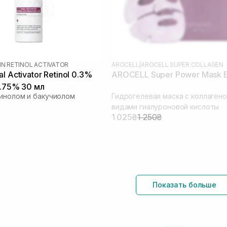
IN RETINOL ACTIVATOR
AROCELL
|
AROCELL SUPER COLLAGEN
l Activator Retinol 0.3%
AROCELL Super Power Mask 
0.75% 30 мл
инолом и бакучиолом
Гидрогелевая маска с коллагено
видами гиалуроновой кислоты
1 025₴
1 250₴
Показать больше