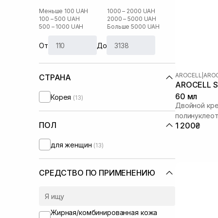
Меньше 100 UAH
1000 – 2000 UAH
100 – 500 UAH
2000 – 5000 UAH
500 – 1000 UAH
Больше 5000 UAH
От
До
AROCELL
|
AROC
СТРАНА
AROCELL Su
60 мл
Корея
(13)
Двойной кре
полинуклео
ПОЛ
1 200₴
для женщин
(13)
СРЕДСТВО ПО ПРИМЕНЕНИЮ
Жирная/комбинированная кожа