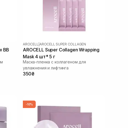
AROCELL
|
AROCELL SUPER COLLAGEN
w BB
AROCELL Super Collagen Wrapping
Mask 4 шт* 5 г
ом
Маска-пленка с коллагеном для
увлажнения и лифтинга
350₴
-10%