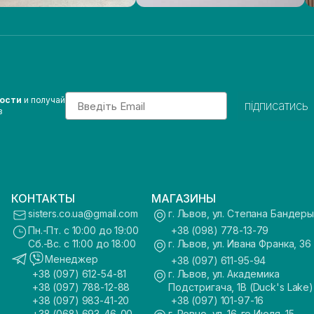
Email
вости
и получай
підписатись
з
КОНТАКТЫ
МАГАЗИНЫ
sisters.co.ua@gmail.com
г. Львов, ул. Степана Бандеры
Пн.-Пт. с 10:00 до 19:00
+38 (098) 778-13-79
Сб.-Вс. с 11:00 до 18:00
г. Львов, ул. Ивана Франка, 36
Менеджер
+38 (097) 611-95-94
+38 (097) 612-54-81
г. Львов, ул. Академика
+38 (097) 788-12-88
Подстригача, 1В (Duck's Lake)
+38 (097) 983-41-20
+38 (097) 101-97-16
+38 (068) 693-46-00
г. Ровно, ул. 16-го Июля, 15