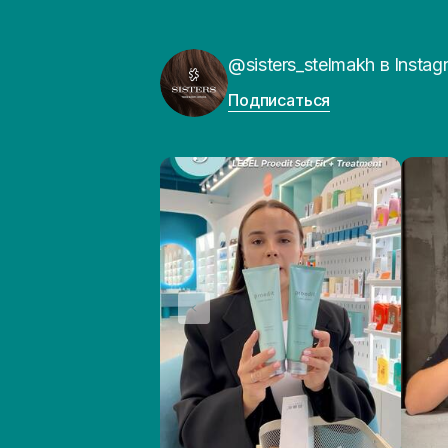
@sisters_stelmakh в Instag
Подписаться