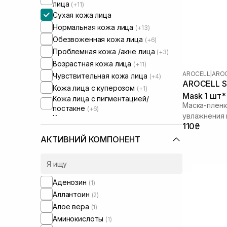
лица
(+11)
Сухая кожа лица
Нормальная кожа лица
(+13)
Обезвоженная кожа лица
(+6)
Проблемная кожа /акне лица
(+3)
Возрастная кожа лица
(+11)
AROCELL
|
AROC
Чувствительная кожа лица
(+4)
AROCELL Su
Кожа лица с куперозом
(+1)
Mask 1 шт* 
Кожа лица с пигментацией/
Маска-пленк
постакне
(+6)
увлажнения 
Кожа лица с расширенными порами
110₴
(+5)
Кожа лица с нарушенным
АКТИВНИЙ КОМПОНЕНТ
барьером
(+5)
Кожа лица с нарушенным
микробиомом
(+4)
Аденозин
(1)
Аллантоин
(2)
Алое вера
(1)
Аминокислоты
(1)