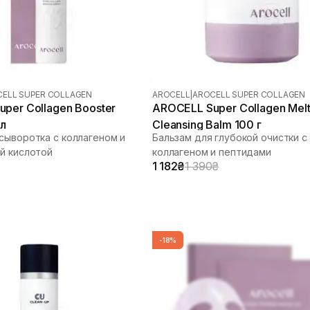
ELL SUPER COLLAGEN
AROCELL
|
AROCELL SUPER COLLAGEN
per Collagen Booster
AROCELL Super Collagen Melt
мл
Cleansing Balm 100 г
сыворотка с коллагеном и
Бальзам для глубокой очистки с
й кислотой
коллагеном и пептидами
1 182₴
1 390₴
-18%