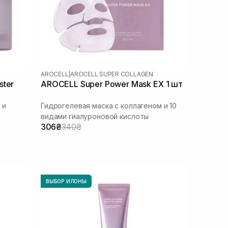
AROCELL
|
AROCELL SUPER COLLAGEN
ster
AROCELL Super Power Mask EX 1 шт
 и
Гидрогелевая маска с коллагеном и 10
видами гиалуроновой кислоты
306₴
340₴
ВЫБОР ИЛОНЫ