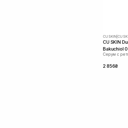
Стволовые клетки
(1)
Токоферол
(1)
Факторы роста
(1)
Феруловая кислота
(3)
CU SKIN
|
CU SK
CU SKIN Dua
Bakuchiol 
Серум с рет
2 856₴