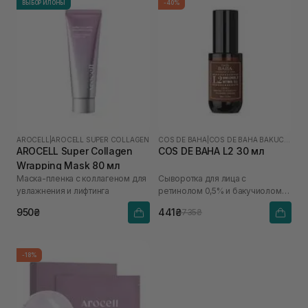
ВЫБОР ИЛОНЫ
-40%
AROCELL
|
AROCELL SUPER COLLAGEN
COS DE BAHA
|
COS DE BAHA BAKUCHIOL
AROCELL Super Collagen
COS DE BAHA L2 30 мл
Wrapping Mask 80 мл
Маска-пленка с коллагеном для
Сыворотка для лица с
увлажнения и лифтинга
ретинолом 0,5% и бакучиолом
2%
950₴
441₴
735₴
-18%