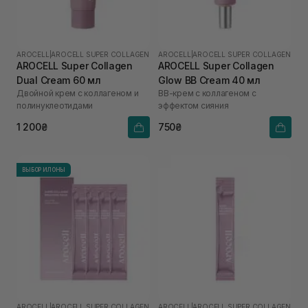
AROCELL
|
AROCELL SUPER COLLAGEN
AROCELL
|
AROCELL SUPER COLLAGEN
AROCELL Super Collagen
AROCELL Super Collagen
Dual Cream 60 мл
Glow BB Cream 40 мл
Двойной крем с коллагеном и
ВВ-крем с коллагеном с
полинуклеотидами
эффектом сияния
1 200₴
750₴
ВЫБОР ИЛОНЫ
AROCELL
|
AROCELL SUPER COLLAGEN
AROCELL
|
AROCELL SUPER COLLAGEN