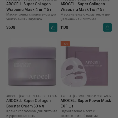
AROCELL Super Collagen
AROCELL Super Collagen
Wrapping Mask 4 шт* 5 г
Wrapping Mask 1 шт* 5 г
Маска-пленка с коллагеном для
Маска-пленка с коллагеном для
увлажнения и лифтинга
увлажнения и лифтинга
350₴
110₴
-10%
AROCELL
|
AROCELL SUPER COLLAGEN
AROCELL
|
AROCELL SUPER COLLAGEN
AROCELL Super Collagen
AROCELL Super Power Mask
Booster Cream 50 мл
EX 1 шт
Крем с коллагеном для лифтинга
Гидрогелевая маска с
и укрепления кожи
коллагеном и 10 видами