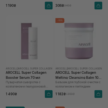
гиалуроновой кислоты
1 190₴
306₴
340₴
-15%
AROCELL
|
AROCELL SUPER COLLAGEN
AROCELL
|
AROCELL SUPER COLLAGEN
AROCELL Super Collagen
AROCELL Super Collagen
Booster Serum 70 мл
Melting Cleansing Balm 100
Пузырчатая сыворотка с
Бальзам для глубокой очистки с
г
коллагеном и гиалуроновой
коллагеном и пептидами
кислотой
1 490₴
1 182₴
1 390₴