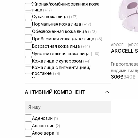
Жирная/комбинированная кожа
лица
(+12)
Сухая кожа лица
(+17)
Нормальная кожа лица
(+17)
Обезвоженная кожа лица
(+13)
Проблемная кожа /акне лица
(+5)
AROCELL
|
AROC
Возрастная кожа лица
(+14)
AROCELL Su
Чувствительная кожа лица
(+10)
Кожа лица с куперозом
(+4)
Гидрогелева
Кожа лица с пигментацией/
видами гиал
постакне
(+4)
306₴
340₴
Кожа лица с расширенными порами
(+3)
Кожа лица с нарушенным
АКТИВНИЙ КОМПОНЕНТ
барьером
Кожа лица с нарушенным
микробиомом
(+6)
Сухая/обезвоженная кожа
(+1)
Аденозин
(1)
Чувствительная кожа тела
(+1)
Аллантоин
(2)
Увлажняющие сыворотки для лица
Алое вера
(1)
(+1)