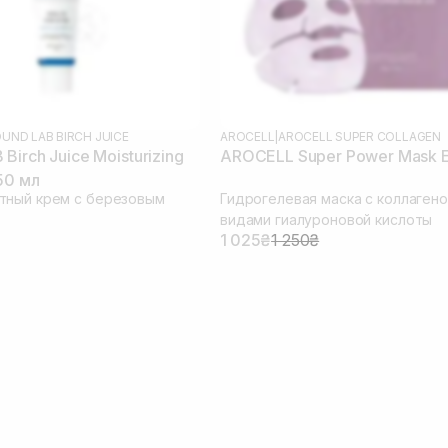
UND LAB BIRCH JUICE
AROCELL
|
AROCELL SUPER COLLAGEN
irch Juice Moisturizing
AROCELL Super Power Mask 
50 мл
тный крем с березовым
Гидрогелевая маска с коллагено
видами гиалуроновой кислоты
1 025₴
1 250₴