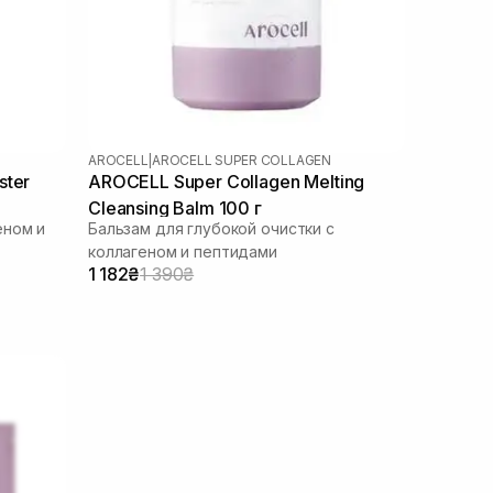
AROCELL
|
AROCELL SUPER COLLAGEN
ster
AROCELL Super Collagen Melting
Cleansing Balm 100 г
еном и
Бальзам для глубокой очистки с
коллагеном и пептидами
1 182₴
1 390₴