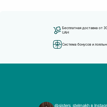
Бесплатная доставка от 3
UAH
Система бонусов и лояльн
@sisters_stelmakh в Instag