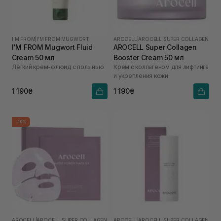
I'M FROM
|
I'M FROM MUGWORT
AROCELL
|
AROCELL SUPER COLLAGEN
I'M FROM Mugwort Fluid
AROCELL Super Collagen
Cream 50 мл
Booster Cream 50 мл
Легкий крем-флюид с полынью
Крем с коллагеном для лифтинга
и укрепления кожи
1 190₴
1 190₴
-10%
AROCELL
|
AROCELL SUPER COLLAGEN
AROCELL
|
AROCELL SUPER COLLAGEN