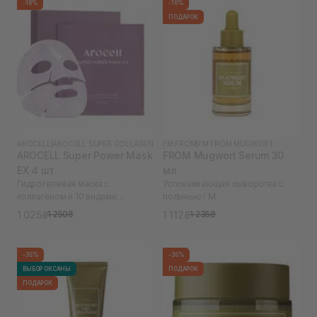
-18%
-10%
ПОДАРОК
AROCELL
|
AROCELL SUPER COLLAGEN
I'M FROM
|
I'M FROM MUGWORT
AROCELL Super Power Mask
FROM Mugwort Serum 30
EX 4 шт
мл
Гидрогелевая маска с
Успокаивающая сыворотка с
коллагеном и 10 видами
полынью I`M
гиалуроновой кислоты
1 025₴
1 112₴
1 250₴
1 235₴
-35%
-35%
ВЫБОР ОКСАНЫ
ПОДАРОК
ПОДАРОК