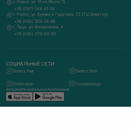
г. Ровно, ул. 16-го Июля, 15
+38 (097) 544-61-44
г. Ровно, ул. Кулика и Гудачека, 23 (ТЦ Экватор)
+38 (068) 209-34-88
г. Луцк, ул. Винниченка, 4
+38 (098) 076-60-62
СОЦИАЛЬНЫЕ СЕТИ
Sisters Hair
Sisters Skin
Distribution
Cosmetology
Загружайте мобильное приложение
© 2026 sisters.co.ua. Все права защищены