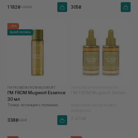
1 182₴
305₴
1 390₴
-35%
ВЫБОР ОКСАНЫ
I'M FROM
|
I'M FROM MUGWORT
I'M FROM
|
I'M FROM MUGWORT
I'M FROM Mugwort Essence
I`M FROM Mugwort Serum
30 мл
Тонер-эссенция с полынью
Акционный набор из двух
сывороток
2 470₴
338₴
520₴