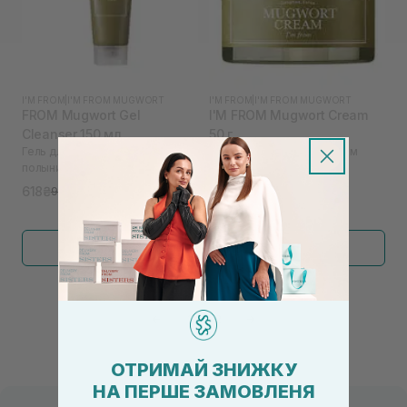
I'M FROM
|
I'M FROM MUGWORT
I'M FROM
|
I'M FROM MUGWORT
FROM Mugwort Gel
I'M FROM Mugwort Cream
Cleanser 150 мл
50 г
Гель для умывания с экстрактом
Крем для лица с экстрактом
полыни I`M
полыни
618₴
777₴
950₴
1 195₴
Показать больше
←
1
2
→
ОТРИМАЙ ЗНИЖКУ
НА ПЕРШЕ ЗАМОВЛЕНЯ