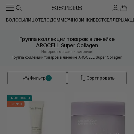
ВОЛОСЫ
ЛИЦО
ТЕЛО
ДОМ
МЕРЧ
НОВИНКИ
БЕСТСЕЛЛЕРЫ
АКЦ
Группа коллекции товаров в линейке
AROCELL Super Collagen
|
Интернет магазин косметики
Группа коллекции товаров в линейке AROCELL Super Collagen
Фильтр
Сортировать
1
ВЫБОР ОКСАНЫ
ПОДАРОК