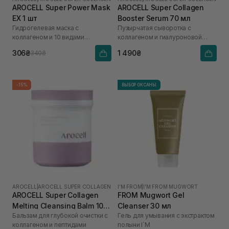
AROCELL Super Power Mask
AROCELL Super Collagen
EX 1 шт
Booster Serum 70 мл
Гидрогелевая маска с
Пузырчатая сыворотка с
коллагеном и 10 видами
коллагеном и гиалуроновой
гиалуроновой кислоты
кислотой
306₴
1 490₴
340₴
-15%
ВЫБОР ОКСАНЫ
AROCELL
|
AROCELL SUPER COLLAGEN
I'M FROM
|
I'M FROM MUGWORT
AROCELL Super Collagen
FROM Mugwort Gel
Melting Cleansing Balm 100
Cleanser 30 мл
Бальзам для глубокой очистки с
Гель для умывания с экстрактом
г
коллагеном и пептидами
полыни I`M