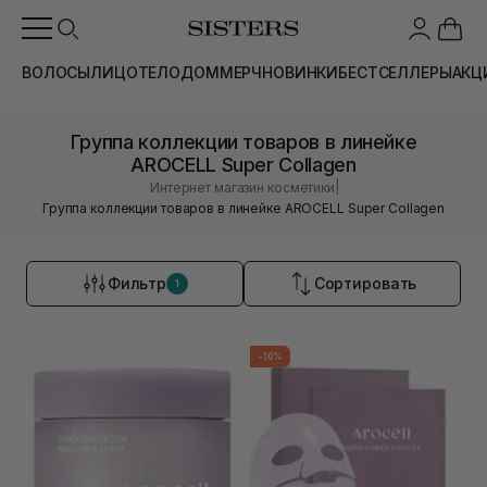
ВОЛОСЫ
ЛИЦО
ТЕЛО
ДОМ
МЕРЧ
НОВИНКИ
БЕСТСЕЛЛЕРЫ
АКЦ
Группа коллекции товаров в линейке
AROCELL Super Collagen
|
Интернет магазин косметики
Группа коллекции товаров в линейке AROCELL Super Collagen
Фильтр
Сортировать
1
-10%