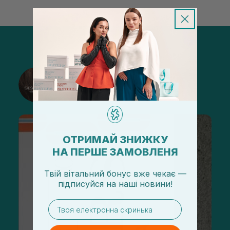
@sisters_stelmakh в Instagram
Подписаться
ОТРИМАЙ ЗНИЖКУ
НА ПЕРШЕ ЗАМОВЛЕНЯ
Твій вітальний бонус вже чекає —
підписуйся
на
наші новини!
email