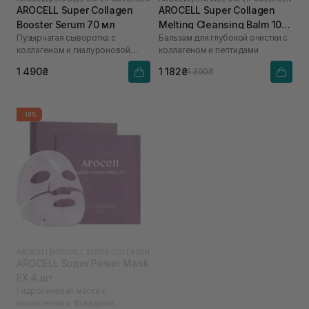
AROCELL Super Collagen
AROCELL Super Collagen
Booster Serum 70 мл
Melting Cleansing Balm 100
Пузырчатая сыворотка с
Бальзам для глубокой очистки с
г
коллагеном и гиалуроновой
коллагеном и пептидами
кислотой
1 490₴
1 182₴
1 390₴
-18%
AROCELL
|
AROCELL SUPER COLLAGEN
AROCELL Super Power Mask
EX 4 шт
Гидрогелевая маска с
коллагеном и 10 видами