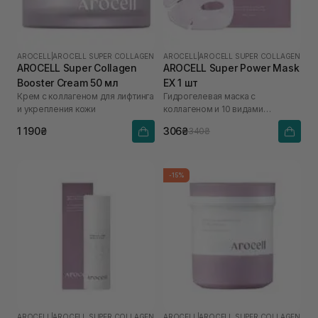
AROCELL
|
AROCELL SUPER COLLAGEN
AROCELL
|
AROCELL SUPER COLLAGEN
AROCELL Super Collagen
AROCELL Super Power Mask
Booster Cream 50 мл
EX 1 шт
Крем с коллагеном для лифтинга
Гидрогелевая маска с
и укрепления кожи
коллагеном и 10 видами
гиалуроновой кислоты
1 190₴
306₴
340₴
-15%
AROCELL
|
AROCELL SUPER COLLAGEN
AROCELL
|
AROCELL SUPER COLLAGEN