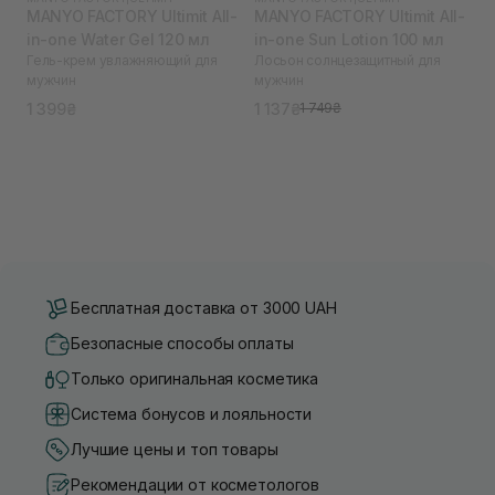
MANYO FACTORY Ultimit All-
MANYO FACTORY Ultimit All-
in-one Water Gel 120 мл
in-one Sun Lotion 100 мл
Гель-крем увлажняющий для
Лосьон солнцезащитный для
мужчин
мужчин
1 399₴
1 137₴
1 749₴
Бесплатная доставка от 3000 UAH
Безопасные способы оплаты
Только оригинальная косметика
Система бонусов и лояльности
Лучшие цены и топ товары
Рекомендации от косметологов