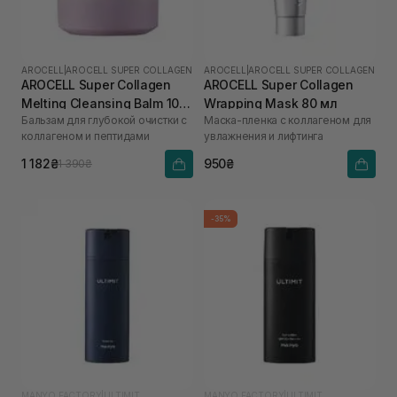
AROCELL
|
AROCELL SUPER COLLAGEN
AROCELL
|
AROCELL SUPER COLLAGEN
AROCELL Super Collagen
AROCELL Super Collagen
Melting Cleansing Balm 100
Wrapping Mask 80 мл
Бальзам для глубокой очистки с
Маска-пленка с коллагеном для
г
коллагеном и пептидами
увлажнения и лифтинга
1 182₴
950₴
1 390₴
-35%
MANYO FACTORY
|
ULTIMIT
MANYO FACTORY
|
ULTIMIT