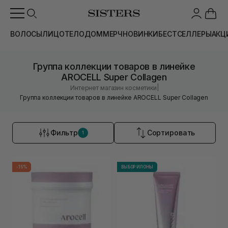
ВОЛОСЫ
ЛИЦО
ТЕЛО
ДОМ
МЕРЧ
НОВИНКИ
БЕСТСЕЛЛЕРЫ
АКЦ
Группа коллекции товаров в линейке
AROCELL Super Collagen
|
Интернет магазин косметики
Группа коллекции товаров в линейке AROCELL Super Collagen
Фильтр
Сортировать
1
-15%
ВЫБОР ИЛОНЫ