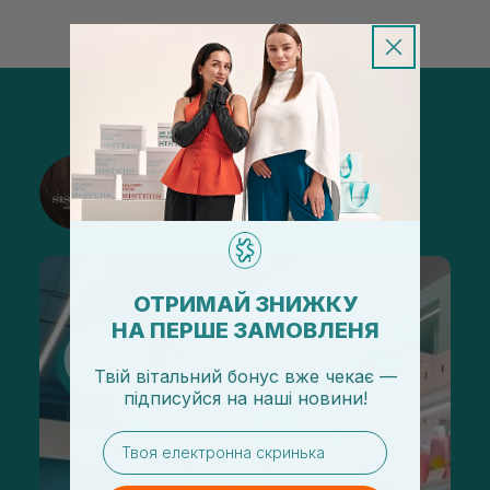
@sisters_stelmakh в Instagram
Подписаться
ОТРИМАЙ ЗНИЖКУ
НА ПЕРШЕ ЗАМОВЛЕНЯ
Твій вітальний бонус вже чекає —
підписуйся
на
наші новини!
email