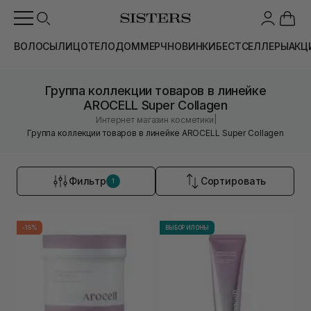
ВОЛОСЫ
ЛИЦО
ТЕЛО
ДОМ
МЕРЧ
НОВИНКИ
БЕСТСЕЛЛЕРЫ
АКЦ
Группа коллекции товаров в линейке
AROCELL Super Collagen
|
Интернет магазин косметики
Группа коллекции товаров в линейке AROCELL Super Collagen
Фильтр
Сортировать
1
-15%
ВЫБОР ИЛОНЫ