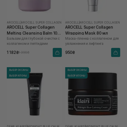
AROCELL
|
AROCELL SUPER COLLAGEN
AROCELL
|
AROCELL SUPER COLLAGEN
AROCELL Super Collagen
AROCELL Super Collagen
Melting Cleansing Balm 100
Wrapping Mask 80 мл
Бальзам для глубокой очистки с
Маска-пленка с коллагеном для
г
коллагеном и пептидами
увлажнения и лифтинга
1 182₴
950₴
1 390₴
ВЫБОР ОКСАНЫ
ВЫБОР ОКСАНЫ
ВЫБОР ИЛОНЫ
ВЫБОР ИЛОНЫ
DEAR, KLAIRS
|
MIDNIGHT BLUE CALMING
DEAR, KLAIRS
|
MIDNIGHT BLUE CALMING