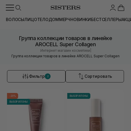
ВОЛОСЫ
ЛИЦО
ТЕЛО
ДОМ
МЕРЧ
НОВИНКИ
БЕСТСЕЛЛЕРЫ
АКЦ
Группа коллекции товаров в линейке
AROCELL Super Collagen
|
Интернет магазин косметики
Группа коллекции товаров в линейке AROCELL Super Collagen
Фильтр
Сортировать
2
-20%
ВЫБОР ИЛОНЫ
ВЫБОР ИЛОНЫ