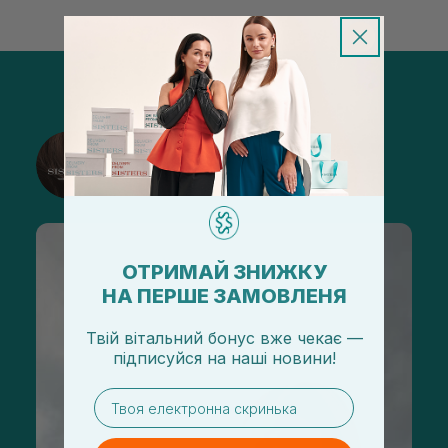
@sisters_stelmakh в Instagram
Подписаться
ОТРИМАЙ ЗНИЖКУ
НА ПЕРШЕ ЗАМОВЛЕНЯ
Твій вітальний бонус вже чекає —
підписуйся
на
наші новини!
email