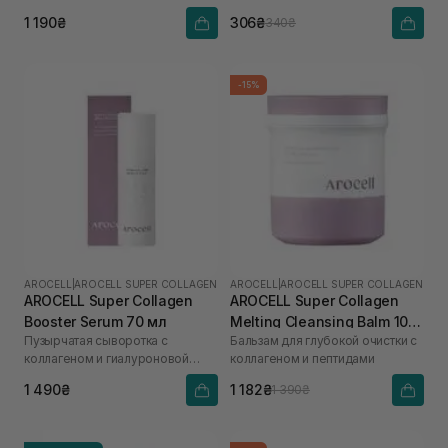
гиалуроновой кислоты
1 190₴
306₴
340₴
-15%
AROCELL
|
AROCELL SUPER COLLAGEN
AROCELL
|
AROCELL SUPER COLLAGEN
AROCELL Super Collagen
AROCELL Super Collagen
Booster Serum 70 мл
Melting Cleansing Balm 100
Пузырчатая сыворотка с
Бальзам для глубокой очистки с
г
коллагеном и гиалуроновой
коллагеном и пептидами
кислотой
1 490₴
1 182₴
1 390₴