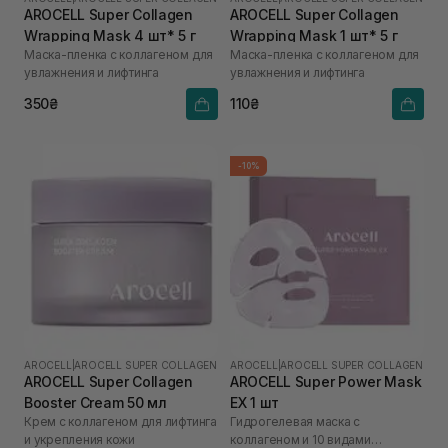
AROCELL Super Collagen
AROCELL Super Collagen
Wrapping Mask 4 шт* 5 г
Wrapping Mask 1 шт* 5 г
Маска-пленка с коллагеном для
Маска-пленка с коллагеном для
увлажнения и лифтинга
увлажнения и лифтинга
350₴
110₴
-10%
AROCELL
|
AROCELL SUPER COLLAGEN
AROCELL
|
AROCELL SUPER COLLAGEN
AROCELL Super Collagen
AROCELL Super Power Mask
Booster Cream 50 мл
EX 1 шт
Крем с коллагеном для лифтинга
Гидрогелевая маска с
и укрепления кожи
коллагеном и 10 видами