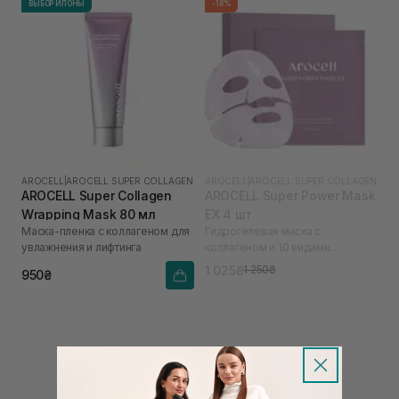
ВЫБОР ИЛОНЫ
-18%
AROCELL
|
AROCELL SUPER COLLAGEN
AROCELL
|
AROCELL SUPER COLLAGEN
AROCELL Super Collagen
AROCELL Super Power Mask
Wrapping Mask 80 мл
EX 4 шт
Маска-пленка с коллагеном для
Гидрогелевая маска с
увлажнения и лифтинга
коллагеном и 10 видами
гиалуроновой кислоты
1 025₴
1 250₴
950₴