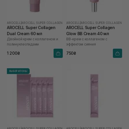
AROCELL
|
AROCELL SUPER COLLAGEN
AROCELL
|
AROCELL SUPER COLLAGEN
AROCELL Super Collagen
AROCELL Super Collagen
Dual Cream 60 мл
Glow BB Cream 40 мл
Двойной крем с коллагеном и
ВВ-крем с коллагеном с
полинуклеотидами
эффектом сияния
1 200₴
750₴
ВЫБОР ИЛОНЫ
AROCELL
|
AROCELL SUPER COLLAGEN
AROCELL
|
AROCELL SUPER COLLAGEN