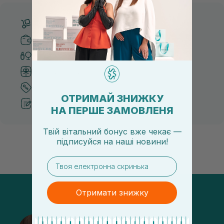
Бесплатная доставка от 3000 UAH
Безопасные способы оплаты
Только оригинальная косметика
Система бонусов и лояльности
Лучшие цены и топ товары
ОТРИМАЙ ЗНИЖКУ
Рекомендации от косметологов
НА ПЕРШЕ ЗАМОВЛЕНЯ
Твій вітальний бонус вже чекає —
підписуйся
на
наші новини!
email
Отримати знижку
@sisters_stelmakh в Instagram