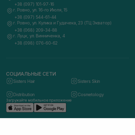
+38 (097) 101-97-16
г. Ровно, ул. 16-го Июля, 15
+38 (097) 544-61-44
г. Ровно, ул. Кулика и Гудачека, 23 (ТЦ Экватор)
+38 (068) 209-34-88
г. Луцк, ул. Винниченка, 4
+38 (098) 076-60-62
СОЦИАЛЬНЫЕ СЕТИ
Sisters Hair
Sisters Skin
Distribution
Cosmetology
Загружайте мобильное приложение