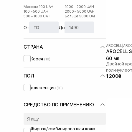
Меньше 100 UAH
1000 – 2000 UAH
100 – 500 UAH
2000 – 5000 UAH
500 – 1000 UAH
Больше 5000 UAH
От
До
AROCELL
|
AROC
СТРАНА
AROCELL Su
60 мл
Корея
(10)
Двойной кре
полинуклео
ПОЛ
1 200₴
для женщин
(10)
СРЕДСТВО ПО ПРИМЕНЕНИЮ
Жирная/комбинированная кожа