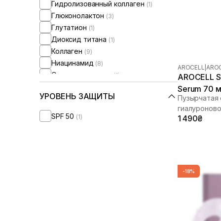
Гидролизованный коллаген
(1)
Глюконолактон
(3)
Глутатион
(1)
Диоксид титана
(1)
Коллаген
(9)
Ниацинамид
(8)
AROCELL
|
AROC
Оливковое масло
(1)
AROCELL Su
Масло жожоба
(1)
Serum 70 
УРОВЕНЬ ЗАЩИТЫ
Пузырчатая 
Масло лаванды
(1)
гиалуроново
Масло ши
(2)
SPF 50
(1)
1 490₴
Пептиды
(6)
Полинуклеотиды
(2)
Розмарин
(1)
Сквалан
(1)
Стволовые клетки
(1)
-18%
Токоферол
(1)
Факторы роста
(1)