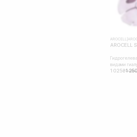
AROCELL
|
AROC
AROCELL S
Гидрогелева
видами гиал
1 025₴
1 25