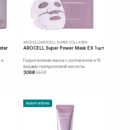
AROCELL
|
AROCELL SUPER COLLAGEN
ster
AROCELL Super Power Mask EX 1 шт
 и
Гидрогелевая маска с коллагеном и 10
видами гиалуроновой кислоты
306₴
340₴
ВЫБОР ИЛОНЫ