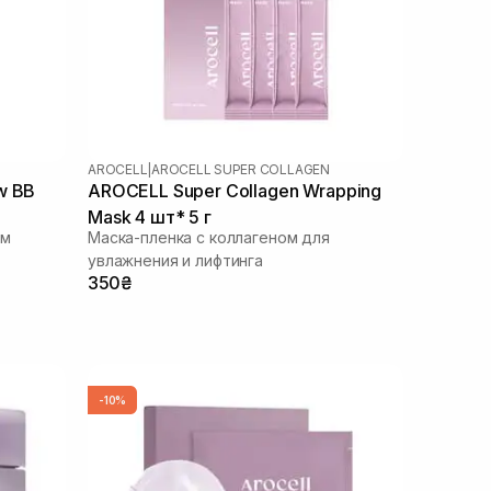
AROCELL
|
AROCELL SUPER COLLAGEN
w BB
AROCELL Super Collagen Wrapping
Mask 4 шт* 5 г
ом
Маска-пленка с коллагеном для
увлажнения и лифтинга
350₴
-10%