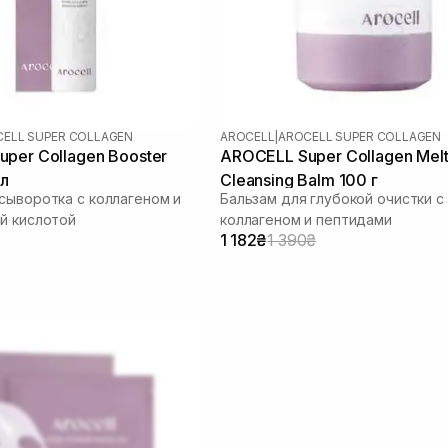
ELL SUPER COLLAGEN
AROCELL
|
AROCELL SUPER COLLAGEN
per Collagen Booster
AROCELL Super Collagen Melt
мл
Cleansing Balm 100 г
сыворотка с коллагеном и
Бальзам для глубокой очистки с
й кислотой
коллагеном и пептидами
1 182₴
1 390₴