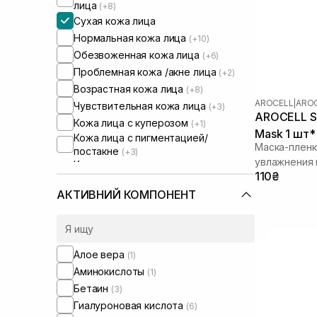
лица
(+8)
Сухая кожа лица
Нормальная кожа лица
(+10)
Обезвоженная кожа лица
(+6)
Проблемная кожа /акне лица
(+2)
Возрастная кожа лица
(+8)
AROCELL
|
AROC
Чувствительная кожа лица
(+3)
AROCELL Su
Кожа лица с куперозом
(+1)
Mask 1 шт* 
Кожа лица с пигментацией/
Маска-пленк
постакне
(+3)
увлажнения 
Кожа лица с расширенными порами
110₴
(+2)
Кожа лица с нарушенным
АКТИВНИЙ КОМПОНЕНТ
барьером
(+5)
Кожа лица с нарушенным
микробиомом
(+4)
Алое вера
(1)
Аминокислоты
(1)
Бетаин
(3)
Гиалуроновая кислота
(6)