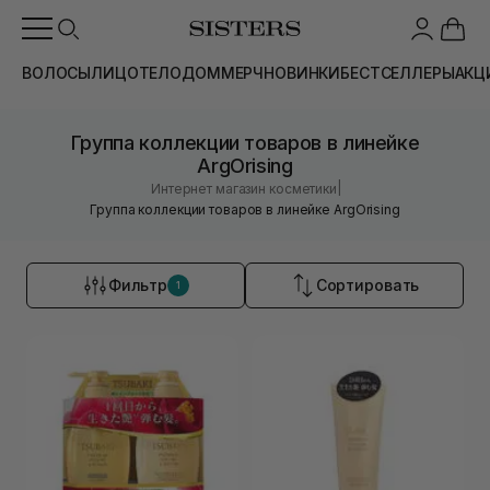
ВОЛОСЫ
ЛИЦО
ТЕЛО
ДОМ
МЕРЧ
НОВИНКИ
БЕСТСЕЛЛЕРЫ
АКЦ
Группа коллекции товаров в линейке
ArgOrising
|
Интернет магазин косметики
Группа коллекции товаров в линейке ArgOrising
Фильтр
Сортировать
1