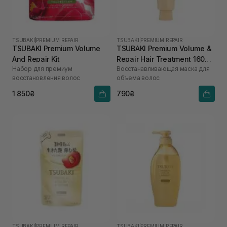
TSUBAKI
|
PREMIUM REPAIR
TSUBAKI
|
PREMIUM REPAIR
TSUBAKI Premium Volume
TSUBAKI Premium Volume &
And Repair Kit
Repair Hair Treatment 160
Набор для премиум
Восстанавливающая маска для
мл
восстановления волос
объема волос
1 850₴
790₴
TSUBAKI
|
PREMIUM REPAIR
TSUBAKI
|
PREMIUM REPAIR