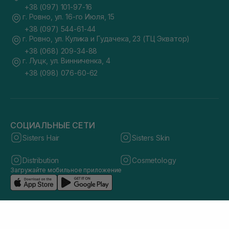
+38 (097) 101-97-16
г. Ровно, ул. 16-го Июля, 15
+38 (097) 544-61-44
г. Ровно, ул. Кулика и Гудачека, 23 (ТЦ Экватор)
+38 (068) 209-34-88
г. Луцк, ул. Винниченка, 4
+38 (098) 076-60-62
СОЦИАЛЬНЫЕ СЕТИ
Sisters Hair
Sisters Skin
Distribution
Cosmetology
Загружайте мобильное приложение