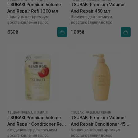
TSUBAKI Premium Volume
TSUBAKI Premium Volume
And Repair Refill 300 мл
And Repair 450 мл
Шампунь для премиум
Шампунь для премиум
восстановления волос
восстановления волос
630₴
1 085₴
TSUBAKI
|
PREMIUM REPAIR
TSUBAKI
|
PREMIUM REPAIR
TSUBAKI Premium Volume
TSUBAKI Premium Volume
And Repair Conditioner Refill
And Repair Conditioner 450
Кондиционер для премиум
Кондиционер для премиум
300 мл
мл
восстановления волос
восстановления волос