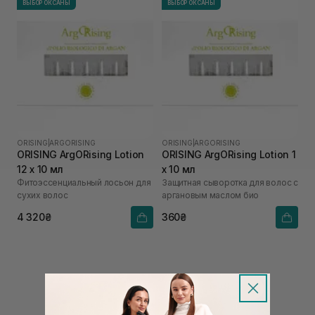
ВЫБОР ОКСАНЫ
ВЫБОР ОКСАНЫ
ORISING
|
ARGORISING
ORISING
|
ARGORISING
ORISING ArgORising Lotion
ORISING ArgORising Lotion 1
12 х 10 мл
х 10 мл
Фитоэссенциальный лосьон для
Защитная сыворотка для волос с
сухих волос
аргановым маслом био
4 320₴
360₴