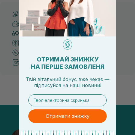
Бесплатная доставка от 3000 UAH
Безопасные способы оплаты
Только оригинальная косметика
Система бонусов и лояльности
Лучшие цены и топ товары
ОТРИМАЙ ЗНИЖКУ
Рекомендации от косметологов
НА ПЕРШЕ ЗАМОВЛЕНЯ
Твій вітальний бонус вже чекає —
підписуйся
на
наші новини!
email
Отримати знижку
@sisters_stelmakh в Instagram