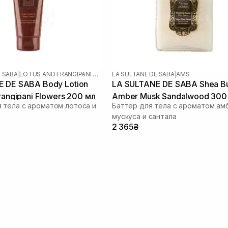
E SABA
|
LOTUS AND FRANGIPANI FLOWERS
LA SULTANE DE SABA
|
AMS
 DE SABA Body Lotion
LA SULTANE DE SABA Shea Bu
rangipani Flowers 200 мл
Amber Musk Sandalwood 300
 тела с ароматом лотоса и
Баттер для тела с ароматом ам
мускуса и сантала
2 365₴