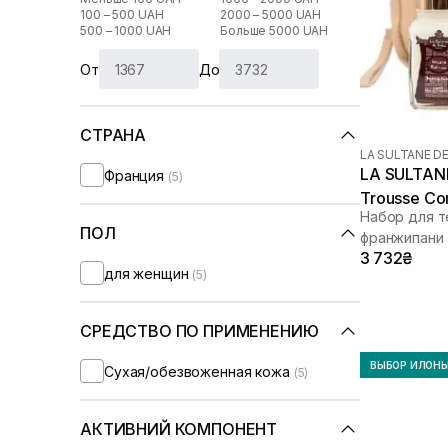
100 – 500 UAH
2000 – 5000 UAH
500 – 1000 UAH
Больше 5000 UAH
От
До
СТРАНА
LA SULTANE D
LA SULTANE
Франция
(5)
Trousse Cor
Набор для т
Frangipanie
ПОЛ
франжипани
3 732₴
для женщин
(5)
СРЕДСТВО ПО ПРИМЕНЕНИЮ
ВЫБОР ИЛОН
Сухая/обезвоженная кожа
(5)
АКТИВНИЙ КОМПОНЕНТ