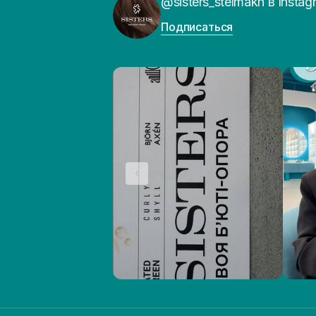
@sisters_stelmakh в Instag
Подписаться