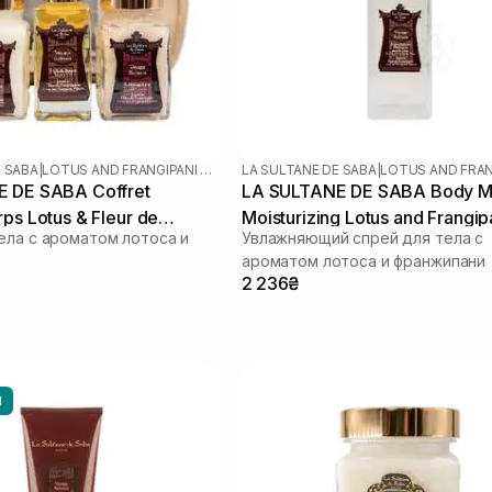
E SABA
|
LOTUS AND FRANGIPANI FLOWERS
LA SULTANE DE SABA
|
 DE SABA Coffret
LA SULTANE DE SABA Body Mi
ps Lotus & Fleur de
Moisturizing Lotus and Frangip
ела с ароматом лотоса и
Увлажняющий спрей для тела с
r
Flower 200 мл
ароматом лотоса и франжипани
2 236₴
Ы