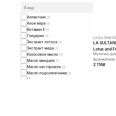
Аллантоин
(2)
Алое вера
(1)
Витамин Е
(1)
Глицерин
(1)
LA SULTANE D
Экстракт лотоса
(1)
LA SULTANE
Экстракт меда
(1)
Lotus and F
Молочко для
Кокосовое масло
(1)
франжипани
Масло миндаля
(1)
2 116₴
Масло касторовое
(2)
Масло подсолнечника
(1)
Масло ши
(3)
Мочевина
(1)