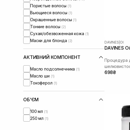
Пористые волосы
(1)
Вьющиеся волосы
(1)
Окрашенные волосы
(1)
Тонкие волосы
(2)
Сухая/обезвоженная кожа
(1)
Маски для блонда
(2)
DAVINES
|
OI
DAVINES Oi 
АКТИВНИЙ КОМПОНЕНТ
Процедура д
шелковисто
Масло подсолнечника
(1)
698₴
Масло ши
(1)
Токоферол
(1)
ОБ'ЄМ
100 мл
(1)
250 мл
(1)