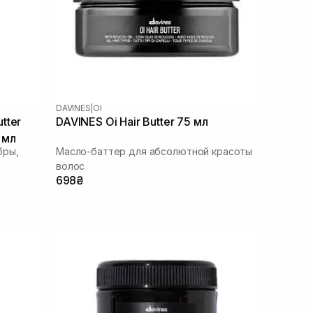
DAVINES
|
OI
tter
DAVINES Oi Hair Butter 75 мл
 мл
бры,
Масло-баттер для абсолютной красоты
волос
698₴