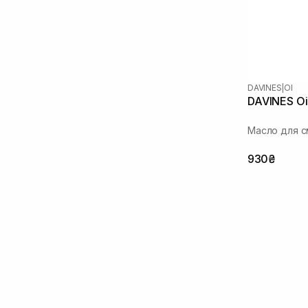
DAVINES
|
OI
DAVINES Oi
Масло для с
930₴