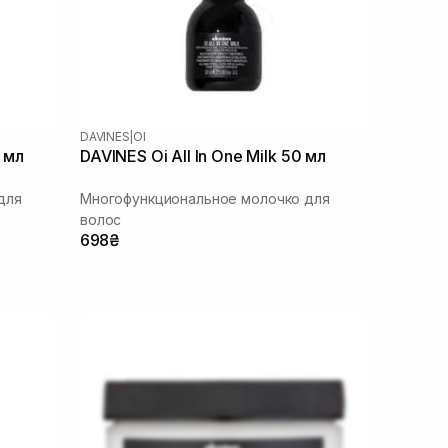
DAVINES
|
OI
5 мл
DAVINES Oi All In One Milk 50 мл
для
Многофункциональное молочко для
волос
698₴