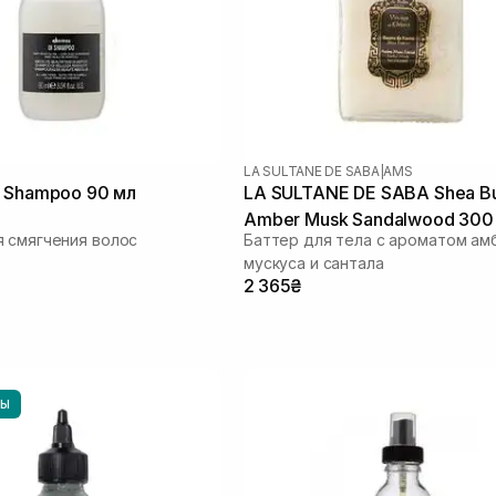
LA SULTANE DE SABA
|
AMS
 Shampoo 90 мл
LA SULTANE DE SABA Shea Bu
Amber Musk Sandalwood 300
 смягчения волос
Баттер для тела с ароматом ам
мускуса и сантала
2 365₴
НЫ