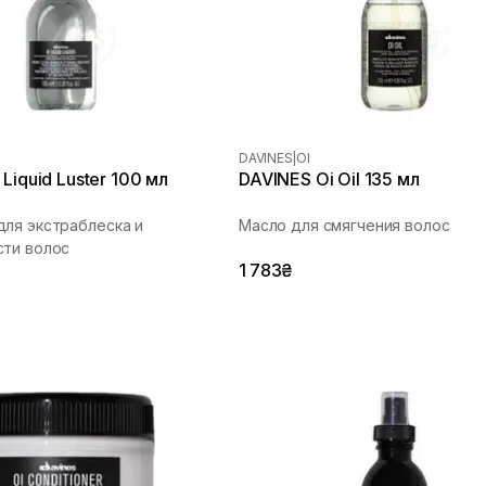
DAVINES
|
OI
Liquid Luster 100 мл
DAVINES Oi Oil 135 мл
ля экстраблеска и
Масло для смягчения волос
сти волос
1 783₴