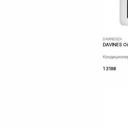
DAVINES
|
OI
DAVINES Oi
Кондиционер
1 318₴