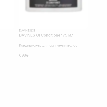
DAVINES
|
OI
DAVINES Oi Conditioner 75 мл
Кондиционер для смягчения волос
698₴