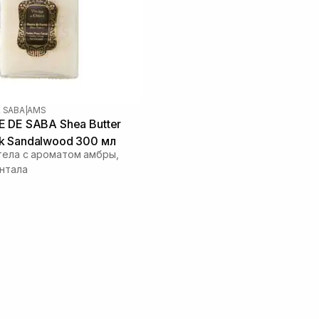
E SABA
|
AMS
 DE SABA Shea Butter
k Sandalwood 300 мл
тела с ароматом амбры,
антала