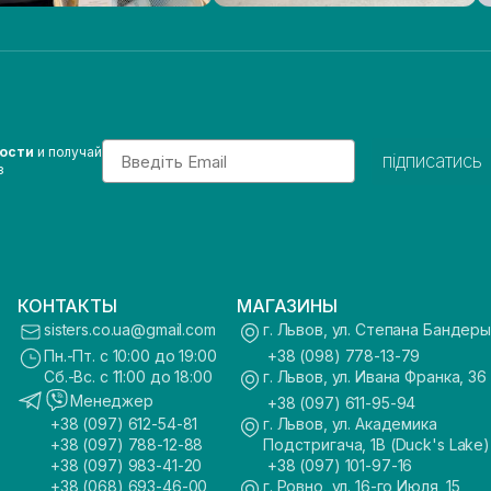
Email
вости
и получай
підписатись
з
КОНТАКТЫ
МАГАЗИНЫ
sisters.co.ua@gmail.com
г. Львов, ул. Степана Бандеры
Пн.-Пт. с 10:00 до 19:00
+38 (098) 778-13-79
Сб.-Вс. с 11:00 до 18:00
г. Львов, ул. Ивана Франка, 36
Менеджер
+38 (097) 611-95-94
+38 (097) 612-54-81
г. Львов, ул. Академика
+38 (097) 788-12-88
Подстригача, 1В (Duck's Lake)
+38 (097) 983-41-20
+38 (097) 101-97-16
+38 (068) 693-46-00
г. Ровно, ул. 16-го Июля, 15