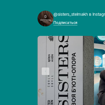
@sisters_stelmakh в Instag
Подписаться