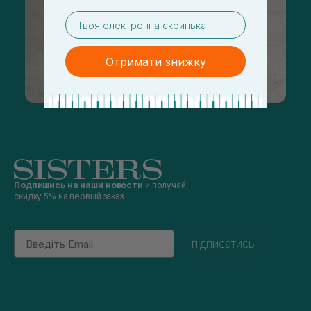
email
Отримати знижку
Подпишись на наши новости
и получай
скидку 5% на первый заказ
Email
підписатись