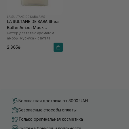
LA SULTANE DE SABA
|
AMS
LA SULTANE DE SABA Shea
Butter Amber Musk
Баттер для тела с ароматом
Sandalwood 300 мл
амбры, мускуса и сантала
2 365₴
Бесплатная доставка от 3000 UAH
Безопасные способы оплаты
Только оригинальная косметика
Система бонусов и лояльности