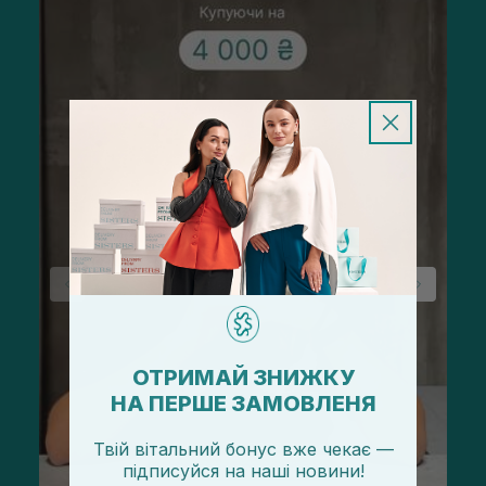
ОТРИМАЙ ЗНИЖКУ
НА ПЕРШЕ ЗАМОВЛЕНЯ
Твій вітальний бонус вже чекає —
підписуйся
на
наші новини!