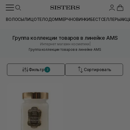
ВОЛОСЫ
ЛИЦО
ТЕЛО
ДОМ
МЕРЧ
НОВИНКИ
БЕСТСЕЛЛЕРЫ
АКЦ
Группа коллекции товаров в линейке AMS
|
Интернет магазин косметики
Группа коллекции товаров в линейке AMS
Фильтр
Сортировать
2