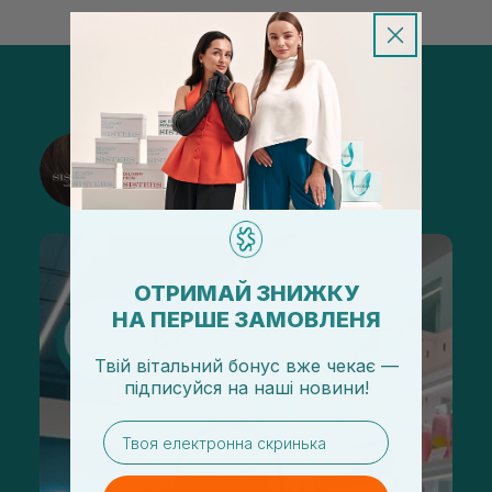
@sisters_stelmakh в Instagram
Подписаться
ОТРИМАЙ ЗНИЖКУ
НА ПЕРШЕ ЗАМОВЛЕНЯ
Твій вітальний бонус вже чекає —
підписуйся
на
наші новини!
email