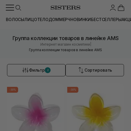
ВОЛОСЫ
ЛИЦО
ТЕЛО
ДОМ
МЕРЧ
НОВИНКИ
БЕСТСЕЛЛЕРЫ
АКЦ
Группа коллекции товаров в линейке AMS
|
Интернет магазин косметики
Группа коллекции товаров в линейке AMS
Фильтр
Сортировать
2
-30%
-30%