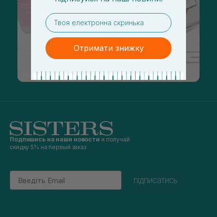
email
Отримати знижку
Подпишись на наши новости
и получай
скидку 5% на первый заказ
Email
підписатись