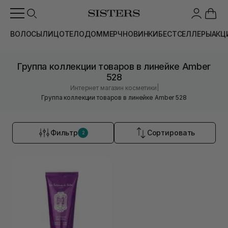
ВОЛОСЫ
ЛИЦО
ТЕЛО
ДОМ
МЕРЧ
НОВИНКИ
БЕСТСЕЛЛЕРЫ
АКЦ
Группа коллекции товаров в линейке Amber
528
|
Интернет магазин косметики
Группа коллекции товаров в линейке Amber 528
Фильтр
Сортировать
2