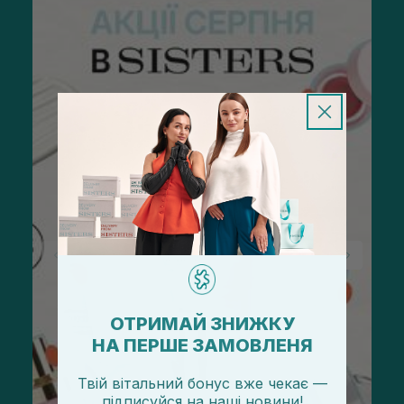
ОТРИМАЙ ЗНИЖКУ
НА ПЕРШЕ ЗАМОВЛЕНЯ
Твій вітальний бонус вже чекає —
підписуйся
на
наші новини!