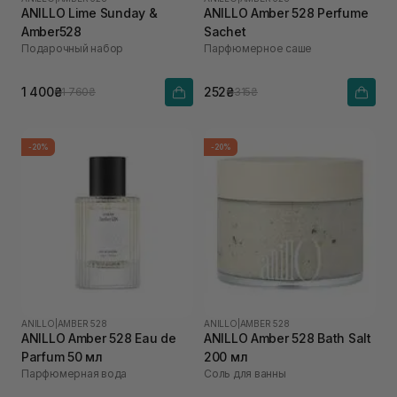
ANILLO Lime Sunday &
ANILLO Amber 528 Perfume
Amber528
Sachet
Подарочный набор
Парфюмерное саше
1 400₴
252₴
1 760₴
315₴
-20%
-20%
ANILLO
|
AMBER 528
ANILLO
|
AMBER 528
ANILLO Amber 528 Eau de
ANILLO Amber 528 Bath Salt
Parfum 50 мл
200 мл
Парфюмерная вода
Соль для ванны