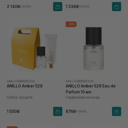
2 140₴
1 336₴
2 675₴
1 670₴
-20%
ANILLO
|
AMBER 528
ANILLO
|
AMBER 528
ANILLO Amber 528
ANILLO Amber 528 Eau de
Parfum 10 мл
Набор средств
Парфюмерная вода
1 500₴
876₴
1 095₴