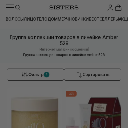
ВОЛОСЫ
ЛИЦО
ТЕЛО
ДОМ
МЕРЧ
НОВИНКИ
БЕСТСЕЛЛЕРЫ
АКЦ
Группа коллекции товаров в линейке Amber
528
|
Интернет магазин косметики
Группа коллекции товаров в линейке Amber 528
Фильтр
Сортировать
1
-20%