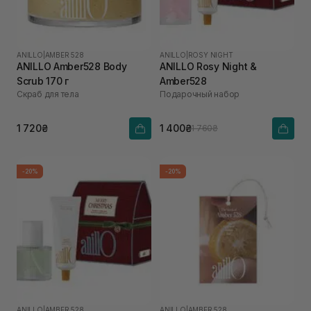
ANILLO
|
AMBER 528
ANILLO
|
ROSY NIGHT
ANILLO Amber528 Body
ANILLO Rosy Night &
Scrub 170 г
Amber528
Скраб для тела
Подарочный набор
1 720₴
1 400₴
1 760₴
-20%
-20%
ANILLO
|
AMBER 528
ANILLO
|
AMBER 528