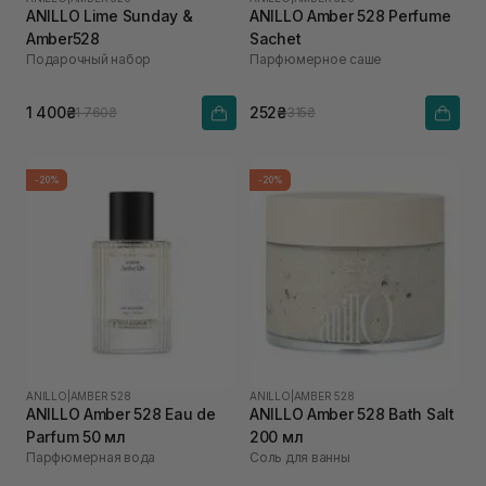
ANILLO Lime Sunday &
ANILLO Amber 528 Perfume
Amber528
Sachet
Подарочный набор
Парфюмерное саше
1 400₴
252₴
1 760₴
315₴
-20%
-20%
ANILLO
|
AMBER 528
ANILLO
|
AMBER 528
ANILLO Amber 528 Eau de
ANILLO Amber 528 Bath Salt
Parfum 50 мл
200 мл
Парфюмерная вода
Соль для ванны