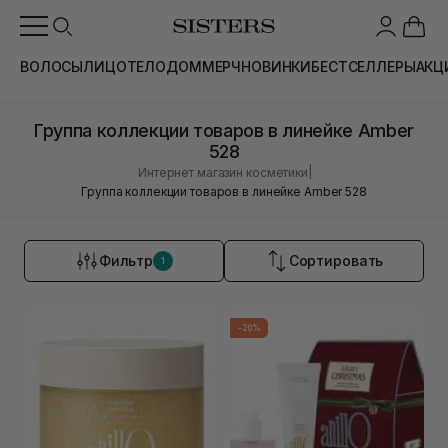
ВОЛОСЫ
ЛИЦО
ТЕЛО
ДОМ
МЕРЧ
НОВИНКИ
БЕСТСЕЛЛЕРЫ
АКЦ
Группа коллекции товаров в линейке Amber
528
|
Интернет магазин косметики
Группа коллекции товаров в линейке Amber 528
Фильтр
Сортировать
1
-20%