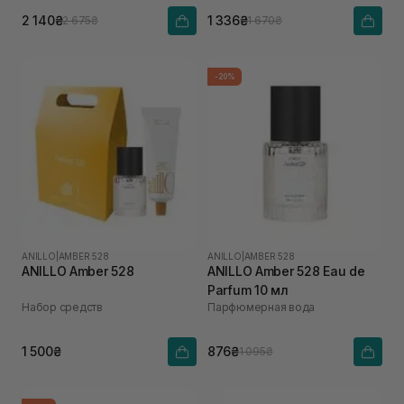
2 140₴
1 336₴
2 675₴
1 670₴
-20%
ANILLO
|
AMBER 528
ANILLO
|
AMBER 528
ANILLO Amber 528
ANILLO Amber 528 Eau de
Parfum 10 мл
Набор средств
Парфюмерная вода
1 500₴
876₴
1 095₴