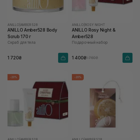
ANILLO
|
AMBER 528
ANILLO
|
ROSY NIGHT
ANILLO Amber528 Body
ANILLO Rosy Night &
Scrub 170 г
Amber528
Скраб для тела
Подарочный набор
1 720₴
1 400₴
1 760₴
-20%
-20%
ANILLO
|
AMBER 528
ANILLO
|
AMBER 528