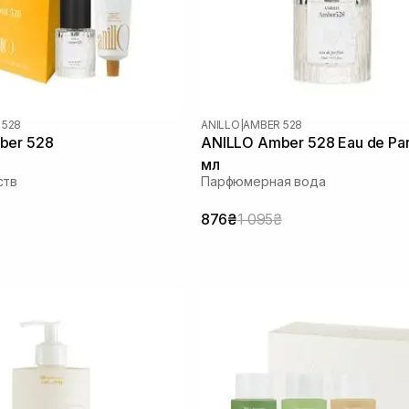
 528
ANILLO
|
AMBER 528
ber 528
ANILLO Amber 528 Eau de Pa
мл
ств
Парфюмерная вода
876₴
1 095₴