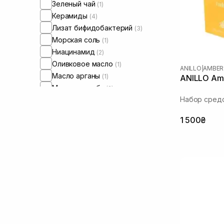
Зеленый чай
(1)
Керамиды
(4)
Лизат бифидобактерий
(3)
Морская соль
(1)
Ниацинамид
(2)
Оливковое масло
(1)
ANILLO
|
AMBER
Масло арганы
(1)
ANILLO Am
Масло жожоба
(2)
Набор сред
Масло макадамии
(2)
Масло ши
(2)
1 500₴
Пептиды
(1)
Пребиотики
(1)
Пробиотики
(3)
Сквалан
(2)
Трипептид меди
(2)