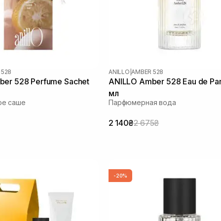
 528
ANILLO
|
AMBER 528
er 528 Perfume Sachet
ANILLO Amber 528 Eau de Pa
мл
е саше
Парфюмерная вода
2 140₴
2 675₴
-20%