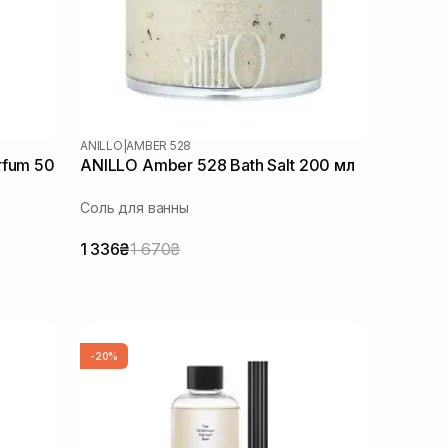
ANILLO
|
AMBER 528
rfum 50
ANILLO Amber 528 Bath Salt 200 мл
Соль для ванны
1 336₴
1 670₴
-20%