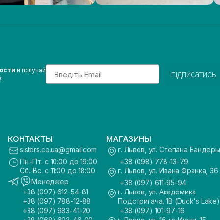
Email
вости
и получай
підписатись
з
КОНТАКТЫ
МАГАЗИНЫ
sisters.co.ua@gmail.com
г. Львов, ул. Степана Бандеры
Пн.-Пт. с 10:00 до 19:00
+38 (098) 778-13-79
Сб.-Вс. с 11:00 до 18:00
г. Львов, ул. Ивана Франка, 36
Менеджер
+38 (097) 611-95-94
+38 (097) 612-54-81
г. Львов, ул. Академика
+38 (097) 788-12-88
Подстригача, 1В (Duck's Lake)
+38 (097) 983-41-20
+38 (097) 101-97-16
+38 (068) 693-46-00
г. Ровно, ул. 16-го Июля, 15