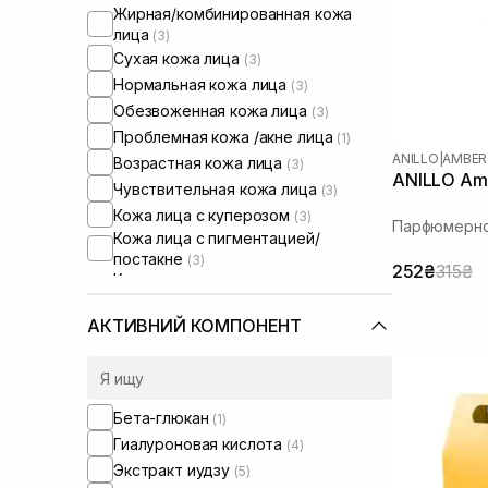
Жирная/комбинированная кожа
лица
(3)
Сухая кожа лица
(3)
Нормальная кожа лица
(3)
Обезвоженная кожа лица
(3)
Проблемная кожа /акне лица
(1)
ANILLO
|
AMBER
Возрастная кожа лица
(3)
ANILLO Amb
Чувствительная кожа лица
(3)
Кожа лица с куперозом
(3)
Парфюмерно
Кожа лица с пигментацией/
постакне
(3)
252₴
315₴
Кожа лица с расширенными порами
(1)
Кожа лица с нарушенным
АКТИВНИЙ КОМПОНЕНТ
барьером
(3)
Кожа лица с нарушенным
микробиомом
(3)
Сухая/обезвоженная кожа
(4)
Бета-глюкан
(1)
Чувствительная кожа тела
(2)
Гиалуроновая кислота
(4)
Экстракт иудзу
(5)