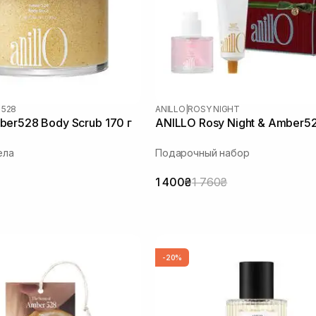
 528
ANILLO
|
ROSY NIGHT
er528 Body Scrub 170 г
ANILLO Rosy Night & Amber5
ела
Подарочный набор
1 400₴
1 760₴
-20%