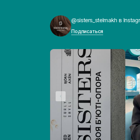
@sisters_stelmakh в Instag
Подписаться