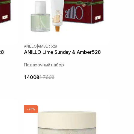
ANILLO
|
AMBER 528
28
ANILLO Lime Sunday & Amber528
Подарочный набор
1 400₴
1 760₴
-20%