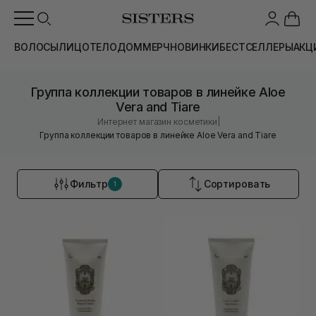
ВОЛОСЫ
ЛИЦО
ТЕЛО
ДОМ
МЕРЧ
НОВИНКИ
БЕСТСЕЛЛЕРЫ
АКЦ
Группа коллекции товаров в линейке Aloe
Vera and Tiare
|
Интернет магазин косметики
Группа коллекции товаров в линейке Aloe Vera and Tiare
Фильтр
Сортировать
1