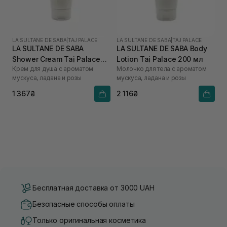
LA SULTANE DE SABA
|
TAJ PALACE
LA SULTANE DE SABA
|
TAJ PALACE
LA SULTANE DE SABA
LA SULTANE DE SABA Body
Shower Cream Taj Palace
Lotion Taj Palace 200 мл
Крем для душа с ароматом
Молочко для тела с ароматом
200 мл
мускуса, ладана и розы
мускуса, ладана и розы
1 367₴
2 116₴
Бесплатная доставка от 3000 UAH
Безопасные способы оплаты
Только оригинальная косметика