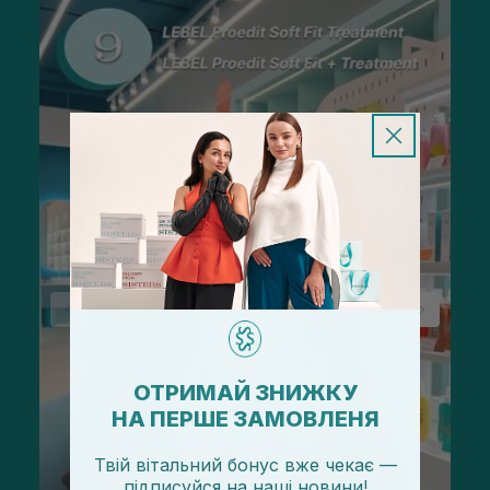
ОТРИМАЙ ЗНИЖКУ
НА ПЕРШЕ ЗАМОВЛЕНЯ
Твій вітальний бонус вже чекає —
підписуйся
на
наші новини!