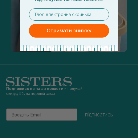
email
Отримати знижку
Подпишись на наши новости
и получай
скидку 5% на первый заказ
Email
підписатись