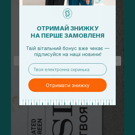
ОТРИМАЙ ЗНИЖКУ
НА ПЕРШЕ ЗАМОВЛЕНЯ
Твій вітальний бонус вже чекає —
підписуйся
на
наші новини!
email
Отримати знижку