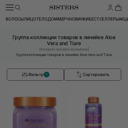
ВОЛОСЫ
ЛИЦО
ТЕЛО
ДОМ
МЕРЧ
НОВИНКИ
БЕСТСЕЛЛЕРЫ
АКЦ
Группа коллекции товаров в линейке Aloe
Vera and Tiare
|
Интернет магазин косметики
Группа коллекции товаров в линейке Aloe Vera and Tiare
Фильтр
Сортировать
1