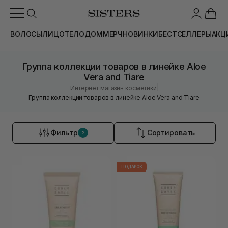
ВОЛОСЫ
ЛИЦО
ТЕЛО
ДОМ
МЕРЧ
НОВИНКИ
БЕСТСЕЛЛЕРЫ
АКЦ
Группа коллекции товаров в линейке Aloe
Vera and Tiare
|
Интернет магазин косметики
Группа коллекции товаров в линейке Aloe Vera and Tiare
Фильтр
Сортировать
2
ПОДАРОК