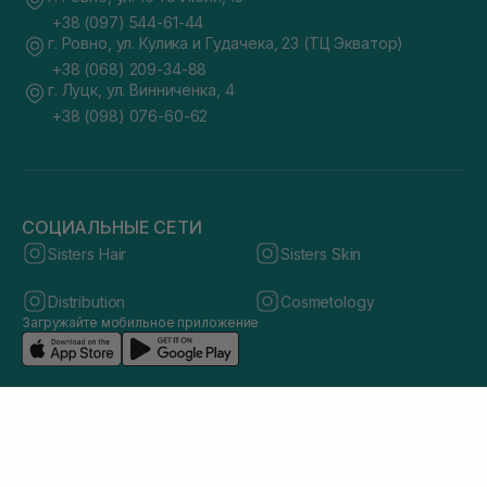
+38 (097) 544-61-44
г. Ровно, ул. Кулика и Гудачека, 23 (ТЦ Экватор)
+38 (068) 209-34-88
г. Луцк, ул. Винниченка, 4
+38 (098) 076-60-62
СОЦИАЛЬНЫЕ СЕТИ
Sisters Hair
Sisters Skin
Distribution
Cosmetology
Загружайте мобильное приложение
© 2026 sisters.co.ua. Все права защищены