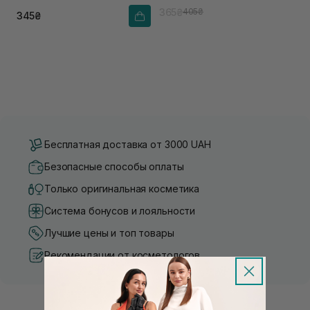
365₴
405₴
345₴
Бесплатная доставка от 3000 UAH
Безопасные способы оплаты
Только оригинальная косметика
Система бонусов и лояльности
Лучшие цены и топ товары
Рекомендации от косметологов