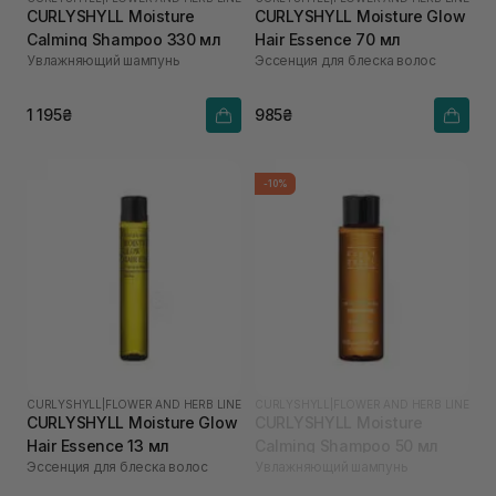
CURLYSHYLL Moisture
CURLYSHYLL Moisture Glow
Calming Shampoo 330 мл
Hair Essence 70 мл
Увлажняющий шампунь
Эссенция для блеска волос
1 195₴
985₴
-10%
CURLYSHYLL
|
FLOWER AND HERB LINE
CURLYSHYLL
|
FLOWER AND HERB LINE
CURLYSHYLL Moisture Glow
CURLYSHYLL Moisture
Hair Essence 13 мл
Calming Shampoo 50 мл
Эссенция для блеска волос
Увлажняющий шампунь