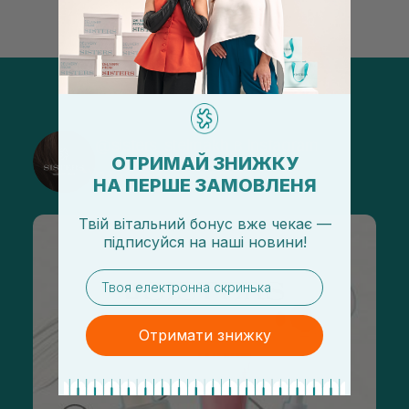
@sisters_stelmakh в Instagram
ОТРИМАЙ ЗНИЖКУ
Подписаться
НА ПЕРШЕ ЗАМОВЛЕНЯ
Твій вітальний бонус вже чекає —
підписуйся
на
наші новини!
email
Отримати знижку