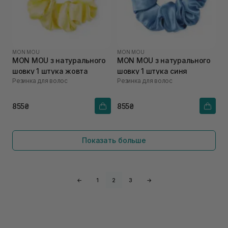
MON MOU
MON MOU
MON MOU з натурального
MON MOU з натурального
шовку 1 штука жовта
шовку 1 штука синя
Резинка для волос
Резинка для волос
855₴
855₴
Показать больше
←
1
2
3
→