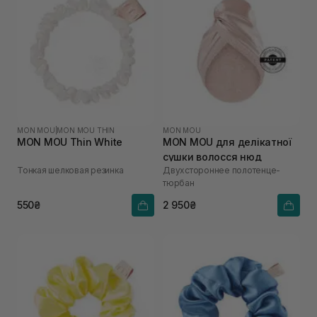
MON MOU
|
MON MOU THIN
MON MOU
MON MOU Thin White
MON MOU для делікатної
сушки волосся нюд
Тонкая шелковая резинка
Двухстороннее полотенце-
тюрбан
550₴
2 950₴