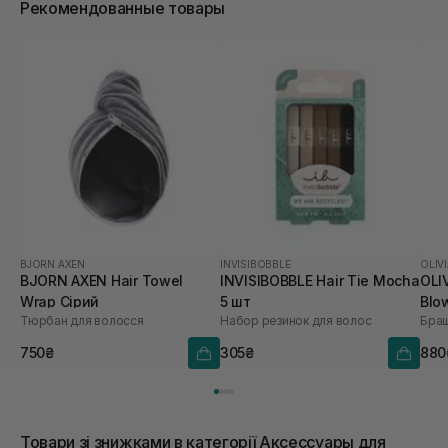
Рекомендованные товары
BJORN AXEN
INVISIBOBBLE
OLIV
BJORN AXEN Hair Towel
INVISIBOBBLE Hair Tie Mocha
OLI
Wrap Сірий
5 шт
Blo
Тюрбан для волосся
Набор резинок для волос
Браш
Coo
750₴
305₴
880
Товари зі знижками в категорії Аксессуары для