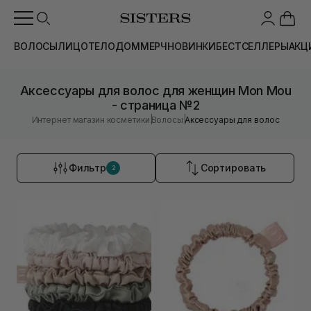
ВОЛОСЫ
ЛИЦО
ТЕЛО
ДОМ
МЕРЧ
НОВИНКИ
БЕСТСЕЛЛЕРЫ
АКЦ
Аксессуары для волос для женщин Mon Mou
- страница №2
|
|
Интернет магазин косметики
Волосы
Аксессуары для волос
Фильтр
Сортировать
2