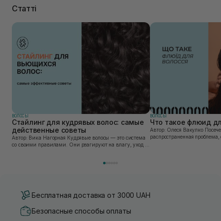
Статті
ВОЛОСЫ
ВОЛОСЫ
Стайлинг для кудрявых волос: самые
Что такое флюид дл
действенные советы
Автор: Олеся Вакулко Посеченные кончики волос —
распространенная проблема, 
Автор: Вика Нагорная Кудрявые волосы — это система
каждая вторая женщина. Вл
со своими правилами. Они реагируют на влагу, уход и
использование горячих инстр
даже на способ сушки. Из-за неправильного очищения,
нехватки влаги или лишних прикосновений во...
Бесплатная доставка от 3000 UAH
Безопасные способы оплаты