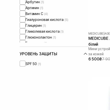
Арбутин
(1)
Аргинин
(1)
Витамин C
(4)
Гиалуроновая кислота
(5)
Глицерин
(1)
Гликолевая кислота
(1)
MEDICUBE
|
AGE
Глюконолактон
(1)
MEDICUBE A
Глутатион
(1)
білий
Мини устрой
Экстракт мальвы
(1)
УРОВЕНЬ ЗАЩИТЫ
за кожей
Экстракт моринги
(1)
6 500₴
7 9
Экстракт полыни
(1)
SPF 50
(1)
Экстракт портулака
(1)
Экстракт розы
(1)
Ниацинамид
(2)
Пантенол
(3)
Пептиды
(1)
Феруловая кислота
(1)