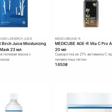
UND LAB BIRCH JUICE
MEDICUBE
|
AGE-R
irch Juice Moisturizing
MEDICUBE AGE-R Vita C Pro 
 Mask 23 мл
20 мл
 гелевая маска с
Сыворотка из 21% витамина С п
соком
пигментных пятен
1 650₴