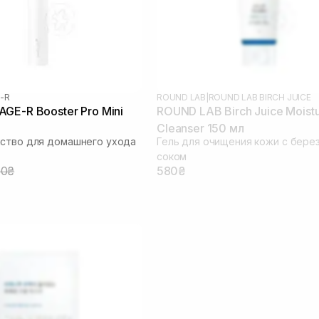
-R
ROUND LAB
|
ROUND LAB BIRCH JUICE
GE-R Booster Pro Mini
ROUND LAB Birch Juice Moistu
Cleanser 150 мл
ство для домашнего ухода
Гель для очищения кожи с бере
соком
00₴
580₴