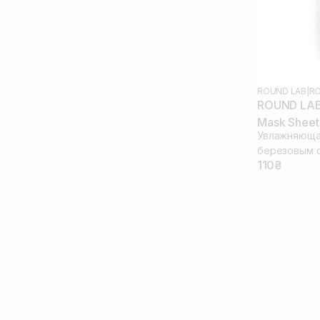
ROUND LAB
|
RO
ROUND LAB B
Mask Sheet
Увлажняющая
березовым 
110₴