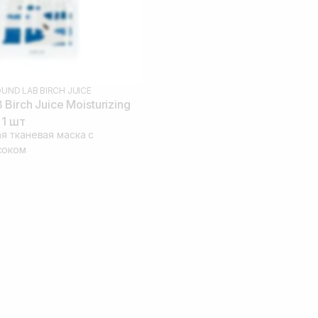
UND LAB BIRCH JUICE
irch Juice Moisturizing
 1 шт
 тканевая маска с
соком