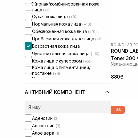
Жирная/комбинированная кожа
лица
(+6)
Сухая кожа лица
(+10)
Нормальная кожа лица
(+10)
Обезвоженная кожа лица
(+10)
Проблемная кожа /акне лица
(+6)
ROUND LAB
|
RO
Возрастная кожа лица
ROUND LAB B
Чувствительная кожа лица
(+10)
Toner 300 
Кожа лица с куперозом
(+5)
Увлажняющи
Кожа лица с пигментацией/
постакне
(+4)
880₴
Кожа лица с расширенными порами
(+4)
Кожа лица с нарушенным
АКТИВНИЙ КОМПОНЕНТ
барьером
(+5)
Кожа лица с нарушенным
микробиомом
(+4)
-18%
Сухая/обезвоженная кожа
(+1)
Аденозин
(2)
Чувствительная кожа тела
(+1)
Аллантоин
(3)
Увлажняющие сыворотки для лица
Алое вера
(1)
(+1)