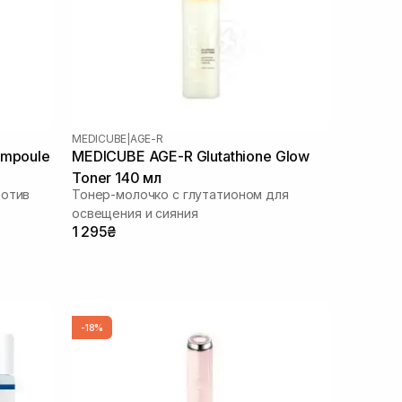
MEDICUBE
|
AGE-R
Ampoule
MEDICUBE AGE-R Glutathione Glow
Toner 140 мл
ротив
Тонер-молочко с глутатионом для
освещения и сияния
1 295₴
-18%