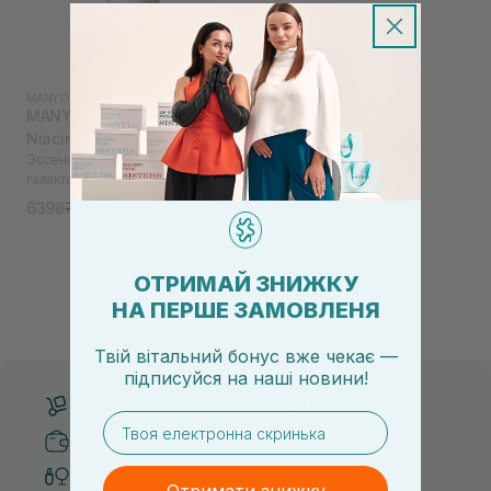
MANYO FACTORY
|
GALAC NIACIN
MANYO FACTORY Galac
Niacin 2.0 Essence 30 мл
Эссенция усиленная с
галактомисисом и
ниацинамидом
639₴
799₴
ОТРИМАЙ ЗНИЖКУ
НА ПЕРШЕ ЗАМОВЛЕНЯ
Твій вітальний бонус вже чекає —
підписуйся
на
наші новини!
Бесплатная доставка от 3000 UAH
email
Безопасные способы оплаты
Только оригинальная косметика
Отримати знижку