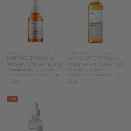
MANYO FACTORY
|
GALAC NIACIN
MANYO FACTORY
|
GALAC NIACIN
MANYO FACTORY Galac
MANYO FACTORY Galac
Whitening Vita Serum 50 мл
Whitening Vita Toner 210 мл
Освещающая сыворотка с
Осветляющий тонер с
галактомисисом и витаминным
галактомисисом и витаминным
комплексом Galac Whitening Vita
комплексом Galac Whitening Vita
1 199₴
799₴
Serum 50 ml
Toner 210 ml
-20%