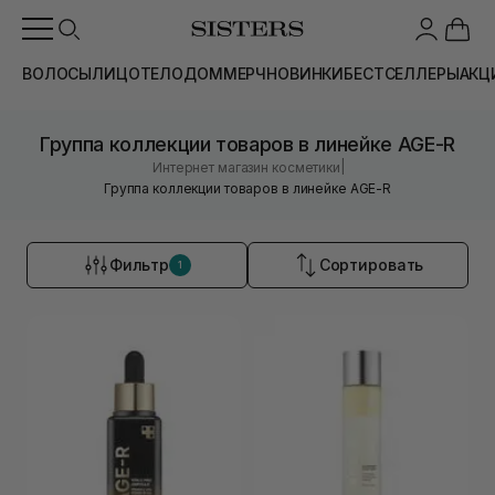
ВОЛОСЫ
ЛИЦО
ТЕЛО
ДОМ
МЕРЧ
НОВИНКИ
БЕСТСЕЛЛЕРЫ
АКЦ
Группа коллекции товаров в линейке AGE-R
|
Интернет магазин косметики
Группа коллекции товаров в линейке AGE-R
Фильтр
Сортировать
1