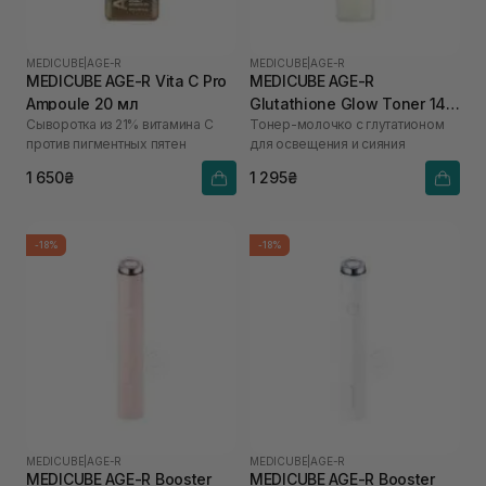
MEDICUBE
|
AGE-R
MEDICUBE
|
AGE-R
MEDICUBE AGE-R Vita C Pro
MEDICUBE AGE-R
Ampoule 20 мл
Glutathione Glow Toner 140
Сыворотка из 21% витамина С
Тонер-молочко с глутатионом
мл
против пигментных пятен
для освещения и сияния
1 650₴
1 295₴
-18%
-18%
MEDICUBE
|
AGE-R
MEDICUBE
|
AGE-R
MEDICUBE AGE-R Booster
MEDICUBE AGE-R Booster