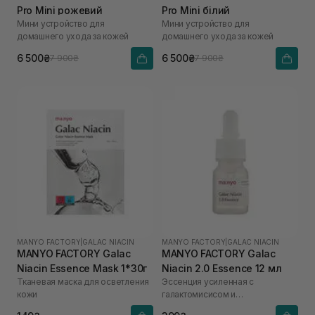
Pro Mini рожевий
Pro Mini білий
Мини устройство для
Мини устройство для
домашнего ухода за кожей
домашнего ухода за кожей
6 500₴
6 500₴
7 900₴
7 900₴
MANYO FACTORY
|
GALAC NIACIN
MANYO FACTORY
|
GALAC NIACIN
MANYO FACTORY Galac
MANYO FACTORY Galac
Niacin Essence Mask 1*30г
Niacin 2.0 Essence 12 мл
Тканевая маска для осветления
Эссенция усиленная с
кожи
галактомисисом и
ниацинамидом