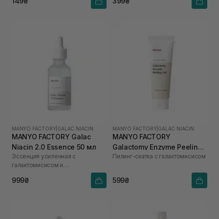
149₴
399₴
MANYO FACTORY
|
GALAC NIACIN
MANYO FACTORY
|
GALAC NIACIN
MANYO FACTORY Galac
MANYO FACTORY
Niacin 2.0 Essence 50 мл
Galactomy Enzyme Peeling
Эссенция усиленная с
Пилинг-скатка с галактомисисом
Gel 75 мл
галактомисисом и
ниацинамидом
999₴
599₴