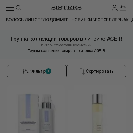
ВОЛОСЫ
ЛИЦО
ТЕЛО
ДОМ
МЕРЧ
НОВИНКИ
БЕСТСЕЛЛЕРЫ
АКЦ
Группа коллекции товаров в линейке AGE-R
|
Интернет магазин косметики
Группа коллекции товаров в линейке AGE-R
Фильтр
Сортировать
1