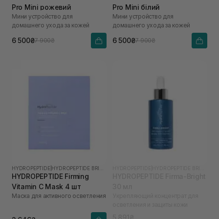
Pro Mini рожевий
Pro Mini білий
Мини устройство для
Мини устройство для
домашнего ухода за кожей
домашнего ухода за кожей
6 500₴
6 500₴
7 900₴
7 900₴
HYDROPEPTIDE
|
HYDROPEPTIDE BRIGHTEN
HYDROPEPTIDE
|
HYDROPEPTIDE BRIGHTEN
HYDROPEPTIDE Firming
HYDROPEPTIDE Firma-Bright
Vitamin C Mask 4 шт
30 мл
Маска для активного осветления
Укрепляющий концентрат для
осветления и защиты кожи
5 891₴