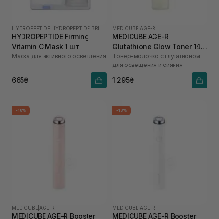
HYDROPEPTIDE
|
HYDROPEPTIDE BRIGHTEN
MEDICUBE
|
AGE-R
HYDROPEPTIDE Firming
MEDICUBE AGE-R
Vitamin C Mask 1 шт
Glutathione Glow Toner 140
Маска для активного осветления
Тонер-молочко с глутатионом
мл
для освещения и сияния
665₴
1 295₴
-18%
-18%
MEDICUBE
|
AGE-R
MEDICUBE
|
AGE-R
MEDICUBE AGE-R Booster
MEDICUBE AGE-R Booster