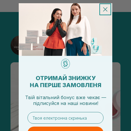
@sisters_stelmakh в Instagram
Подписаться
ОТРИМАЙ ЗНИЖКУ
НА ПЕРШЕ ЗАМОВЛЕНЯ
Твій вітальний бонус вже чекає —
підписуйся
на
наші новини!
email