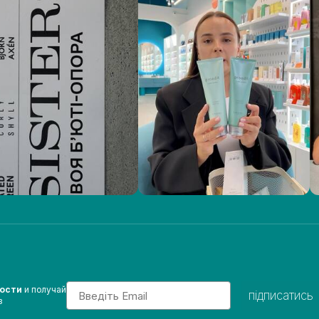
Email
вости
и получай
підписатись
з