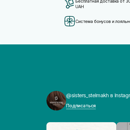
Бесплатная доставка от 3
UAH
Система бонусов и лояльн
@sisters_stelmakh в Instag
Подписаться