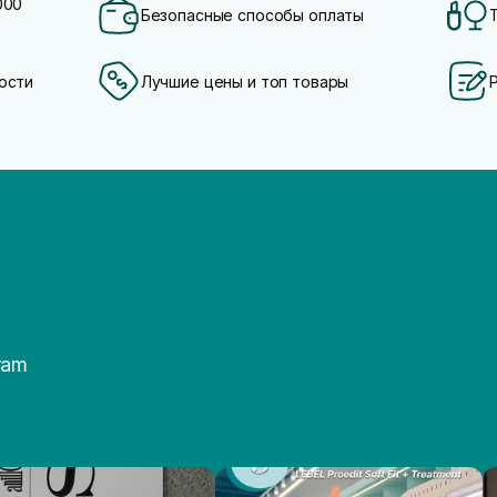
000
Безопасные способы оплаты
ости
Лучшие цены и топ товары
ram