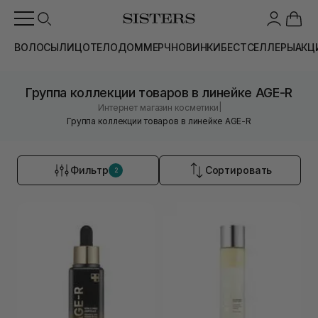
ВОЛОСЫ
ЛИЦО
ТЕЛО
ДОМ
МЕРЧ
НОВИНКИ
БЕСТСЕЛЛЕРЫ
АКЦ
Группа коллекции товаров в линейке AGE-R
|
Интернет магазин косметики
Группа коллекции товаров в линейке AGE-R
Фильтр
Сортировать
2