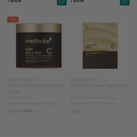
1 900₴
1 950₴
-15%
MEDICUBE
|
DEEP VITA C
MEDICUBE
|
DEEP VITA C
MEDICUBE Deep Vita C Pad
MEDICUBE Deep Vita C Mask
70 шт
Осветляющие
Маска с витамином С для
восстановительные пэды с
глубокого обновления и
витамином C
осветления кожи
1 267₴
189₴
1 490₴