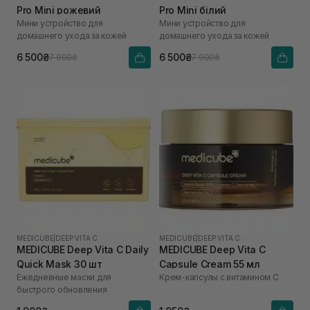
Pro Mini рожевий
Pro Mini білий
Мини устройство для
Мини устройство для
домашнего ухода за кожей
домашнего ухода за кожей
6 500₴
6 500₴
7 900₴
7 900₴
MEDICUBE
|
DEEP VITA C
MEDICUBE
|
DEEP VITA C
MEDICUBE Deep Vita C Daily
MEDICUBE Deep Vita C
Quick Mask 30 шт
Capsule Cream 55 мл
Ежедневные маски для
Крем-капсулы с витамином C
быстрого обновления