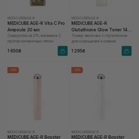
MEDICUBE
|
AGE-R
MEDICUBE
|
AGE-R
MEDICUBE AGE-R Vita C Pro
MEDICUBE AGE-R
Ampoule 20 мл
Glutathione Glow Toner 140
Сыворотка из 21% витамина С
Тонер-молочко с глутатионом
мл
против пигментных пятен
для освещения и сияния
1 650₴
1 295₴
-18%
-18%
MEDICUBE
|
AGE-R
MEDICUBE
|
AGE-R
MEDICUBE AGE-R Booster
MEDICUBE AGE-R Booster