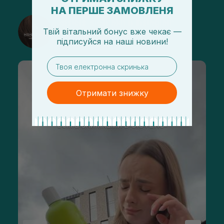
НА ПЕРШЕ ЗАМОВЛЕНЯ
@sisters_stelmakh в Instagram
Твій вітальний бонус вже чекає —
Подписаться
підписуйся
на
наші новини!
email
Отримати знижку