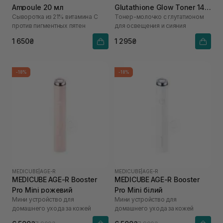
Ampoule 20 мл
Glutathione Glow Toner 140
Сыворотка из 21% витамина С
Тонер-молочко с глутатионом
мл
против пигментных пятен
для освещения и сияния
1 650₴
1 295₴
-18%
-18%
MEDICUBE
|
AGE-R
MEDICUBE
|
AGE-R
MEDICUBE AGE-R Booster
MEDICUBE AGE-R Booster
Pro Mini рожевий
Pro Mini білий
Мини устройство для
Мини устройство для
домашнего ухода за кожей
домашнего ухода за кожей