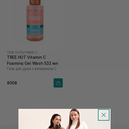
TREE HUT
|
VITAMIN C
TREE HUT Vitamin C
Foaming Gel Wash 532 мл
Гель для душа с витамином C
800₴