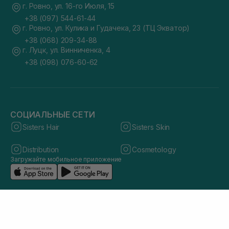
г. Ровно, ул. 16-го Июля, 15
+38 (097) 544-61-44
г. Ровно, ул. Кулика и Гудачека, 23 (ТЦ Экватор)
+38 (068) 209-34-88
г. Луцк, ул. Винниченка, 4
+38 (098) 076-60-62
СОЦИАЛЬНЫЕ СЕТИ
Sisters Hair
Sisters Skin
Distribution
Cosmetology
Загружайте мобильное приложение
© 2026 sisters.co.ua. Все права защищены