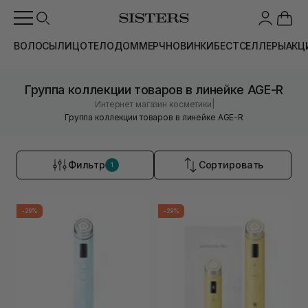
ВОЛОСЫ
ЛИЦО
ТЕЛО
ДОМ
МЕРЧ
НОВИНКИ
БЕСТСЕЛЛЕРЫ
АКЦ
Группа коллекции товаров в линейке AGE-R
|
Интернет магазин косметики
Группа коллекции товаров в линейке AGE-R
Фильтр
Сортировать
1
-29%
-29%