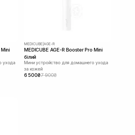
MEDICUBE
|
AGE-R
Mini
MEDICUBE AGE-R Booster Pro Mini
білий
о ухода
Мини устройство для домашнего ухода
за кожей
6 500₴
7 900₴