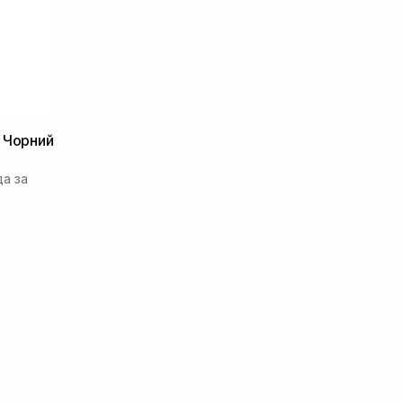
 Чорний
а за