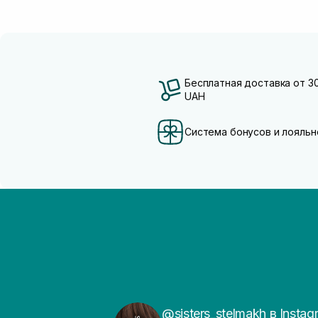
Бесплатная доставка от 3
UAH
Система бонусов и лояльн
@sisters_stelmakh в Instag