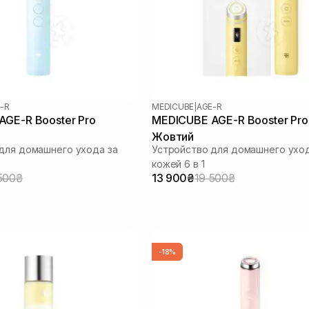
-R
MEDICUBE
|
AGE-R
GE-R Booster Pro
MEDICUBE AGE-R Booster Pro
Жовтий
для домашнего ухода за
Устройство для домашнего уход
кожей 6 в 1
500₴
13 900₴
19 500₴
-18%