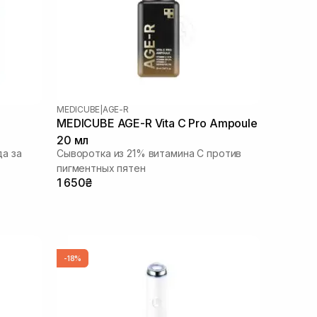
MEDICUBE
|
AGE-R
MEDICUBE AGE-R Vita C Pro Ampoule
20 мл
а за
Сыворотка из 21% витамина С против
пигментных пятен
1 650₴
-18%