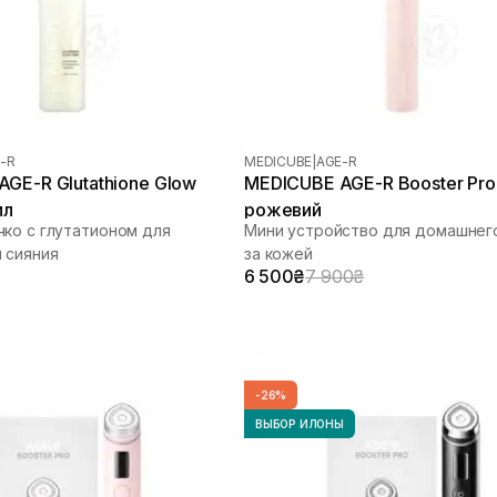
-R
MEDICUBE
|
AGE-R
GE-R Glutathione Glow
MEDICUBE AGE-R Booster Pro 
мл
рожевий
ко с глутатионом для
Мини устройство для домашнег
 сияния
за кожей
6 500₴
7 900₴
-26%
ВЫБОР ИЛОНЫ