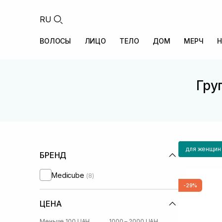
RU
ВОЛОСЫ
ЛИЦО
ТЕЛО
ДОМ
МЕРЧ
Н
Гру
для женщин
БРЕНД
Medicube
(8)
-29%
ЦЕНА
Меньше 100 UAH
1000 – 2000 UAH