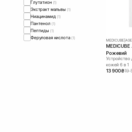
Глутатион
(1)
Экстракт мальвы
(1)
Ниацинамид
(1)
Пантенол
(1)
Пептиды
(1)
Феруловая кислота
(1)
MEDICUBE
|
AGE
MEDICUBE A
Рожевий
Устройство 
кожей 6 в 1
13 900₴
19 