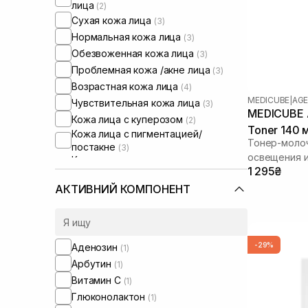
лица
(2)
Сухая кожа лица
(3)
Нормальная кожа лица
(3)
Обезвоженная кожа лица
(3)
Проблемная кожа /акне лица
(3)
Возрастная кожа лица
(4)
MEDICUBE
|
AGE
Чувствительная кожа лица
(3)
MEDICUBE A
Кожа лица с куперозом
(2)
Toner 140 
Кожа лица с пигментацией/
Тонер-молоч
постакне
(3)
освещения и
Кожа лица с расширенными порами
1 295₴
(3)
Кожа лица с нарушенным
АКТИВНИЙ КОМПОНЕНТ
барьером
(2)
Кожа лица с нарушенным
микробиомом
(2)
-29%
Аденозин
(1)
Арбутин
(1)
Витамин C
(1)
Глюконолактон
(1)