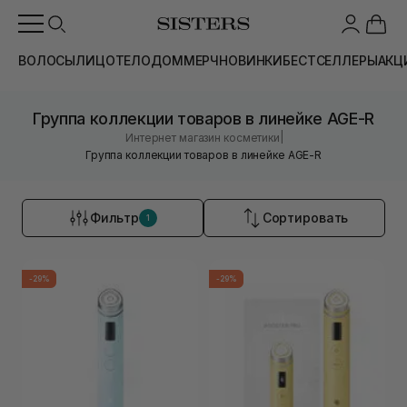
ВОЛОСЫ
ЛИЦО
ТЕЛО
ДОМ
МЕРЧ
НОВИНКИ
БЕСТСЕЛЛЕРЫ
АКЦ
Группа коллекции товаров в линейке AGE-R
|
Интернет магазин косметики
Группа коллекции товаров в линейке AGE-R
Фильтр
Сортировать
1
-29%
-29%