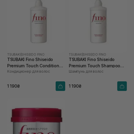
TSUBAKI
|
SHISEIDO FINO
TSUBAKI
|
SHISEIDO FINO
TSUBAKI Fino Shiseido
TSUBAKI Fino Shiseido
Premium Touch Conditioner
Premium Touch Shampoo
Кондиционер для волос
Шампунь для волос
550 мл
550 мл
1 190₴
1 190₴