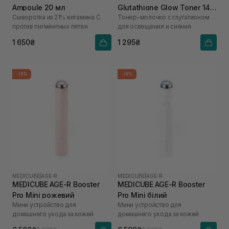
Ampoule 20 мл
Glutathione Glow Toner 140
Сыворотка из 21% витамина С
Тонер-молочко с глутатионом
мл
против пигментных пятен
для освещения и сияния
1 650₴
1 295₴
-18%
-18%
MEDICUBE
|
AGE-R
MEDICUBE
|
AGE-R
MEDICUBE AGE-R Booster
MEDICUBE AGE-R Booster
Pro Mini рожевий
Pro Mini білий
Мини устройство для
Мини устройство для
домашнего ухода за кожей
домашнего ухода за кожей