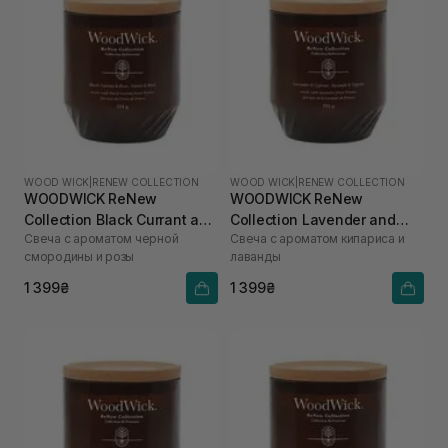
WOOD WICK
|
RENEW COLLECTION
WOOD WICK
|
RENEW COLLECTION
WOODWICK ReNew
WOODWICK ReNew
Collection Black Currant and
Collection Lavender and
Свеча с ароматом черной
Свеча с ароматом кипариса и
Rose 184 г
Cypress 184 г
смородины и розы
лаванды
1 399₴
1 399₴