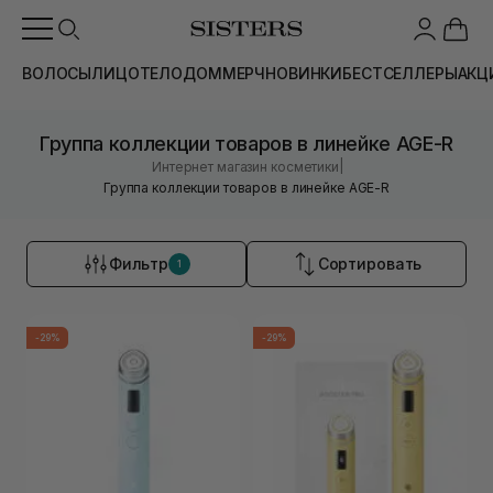
ВОЛОСЫ
ЛИЦО
ТЕЛО
ДОМ
МЕРЧ
НОВИНКИ
БЕСТСЕЛЛЕРЫ
АКЦ
Группа коллекции товаров в линейке AGE-R
|
Интернет магазин косметики
Группа коллекции товаров в линейке AGE-R
Фильтр
Сортировать
1
-29%
-29%