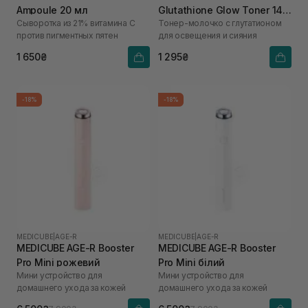
Ampoule 20 мл
Glutathione Glow Toner 140
Сыворотка из 21% витамина С
Тонер-молочко с глутатионом
мл
против пигментных пятен
для освещения и сияния
1 650₴
1 295₴
-18%
-18%
MEDICUBE
|
AGE-R
MEDICUBE
|
AGE-R
MEDICUBE AGE-R Booster
MEDICUBE AGE-R Booster
Pro Mini рожевий
Pro Mini білий
Мини устройство для
Мини устройство для
домашнего ухода за кожей
домашнего ухода за кожей