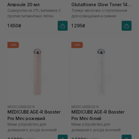
Ampoule 20 мл
Glutathione Glow Toner 140
Сыворотка из 21% витамина С
Тонер-молочко с глутатионом
мл
против пигментных пятен
для освещения и сияния
1 650₴
1 295₴
-18%
-18%
MEDICUBE
|
AGE-R
MEDICUBE
|
AGE-R
MEDICUBE AGE-R Booster
MEDICUBE AGE-R Booster
Pro Mini рожевий
Pro Mini білий
Мини устройство для
Мини устройство для
домашнего ухода за кожей
домашнего ухода за кожей