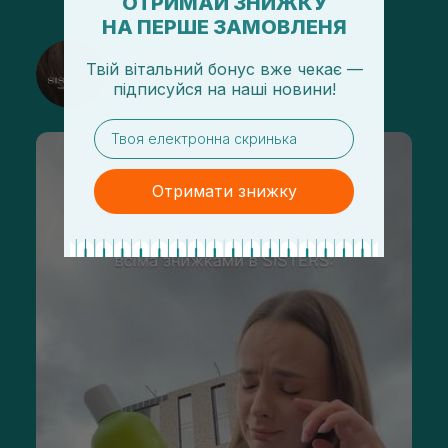
ОТРИМАЙ ЗНИЖКУ
НА ПЕРШЕ ЗАМОВЛЕНЯ
@sisters_stelmakh в Instagram
Твій вітальний бонус вже чекає —
підписуйся
на
наші новини!
Подписаться
email
Отримати знижку