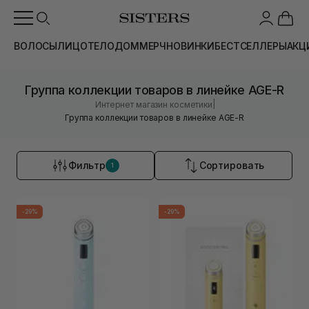
ВОЛОСЫ
ЛИЦО
ТЕЛО
ДОМ
МЕРЧ
НОВИНКИ
БЕСТСЕЛЛЕРЫ
АКЦ
Группа коллекции товаров в линейке AGE-R
|
Интернет магазин косметики
Группа коллекции товаров в линейке AGE-R
Фильтр
Сортировать
1
-29%
-29%