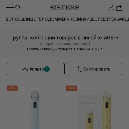
ВОЛОСЫ
ЛИЦО
ТЕЛО
ДОМ
МЕРЧ
НОВИНКИ
БЕСТСЕЛЛЕРЫ
АКЦ
Группа коллекции товаров в линейке AGE-R
|
Интернет магазин косметики
Группа коллекции товаров в линейке AGE-R
Фильтр
Сортировать
1
-29%
-29%