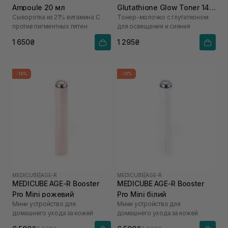
Ampoule 20 мл
Glutathione Glow Toner 140
Сыворотка из 21% витамина С
Тонер-молочко с глутатионом
мл
против пигментных пятен
для освещения и сияния
1 650₴
1 295₴
-18%
-18%
MEDICUBE
|
AGE-R
MEDICUBE
|
AGE-R
MEDICUBE AGE-R Booster
MEDICUBE AGE-R Booster
Pro Mini рожевий
Pro Mini білий
Мини устройство для
Мини устройство для
домашнего ухода за кожей
домашнего ухода за кожей