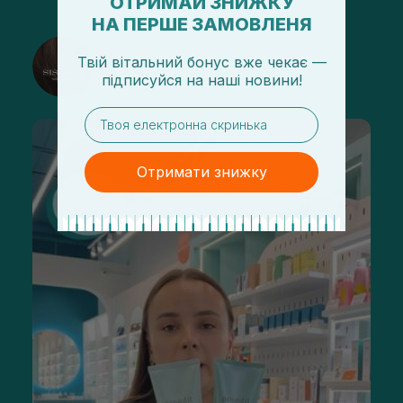
ОТРИМАЙ ЗНИЖКУ
НА ПЕРШЕ ЗАМОВЛЕНЯ
@sisters_stelmakh в Instagram
Твій вітальний бонус вже чекає —
підписуйся
на
наші новини!
Подписаться
email
Отримати знижку