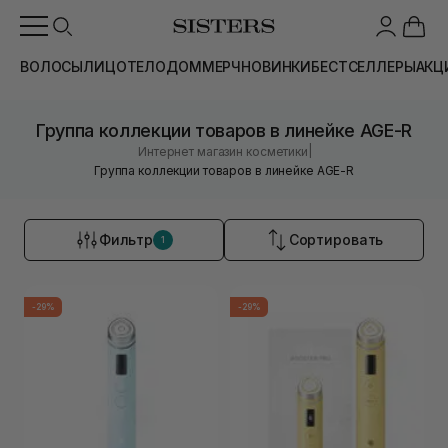
ВОЛОСЫ
ЛИЦО
ТЕЛО
ДОМ
МЕРЧ
НОВИНКИ
БЕСТСЕЛЛЕРЫ
АКЦ
Группа коллекции товаров в линейке AGE-R
|
Интернет магазин косметики
Группа коллекции товаров в линейке AGE-R
Фильтр
Сортировать
1
-29%
-29%