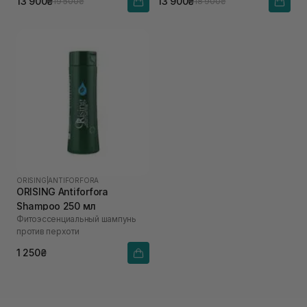
13 900₴
13 900₴
19 500₴
18 900₴
ORISING
|
ANTIFORFORA
ORISING Antiforfora
Shampoo 250 мл
Фитоэссенциальный шампунь
против перхоти
1 250₴