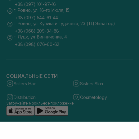
+38 (097) 101-97-16
г. Ровно, ул. 16-го Июля, 15
+38 (097) 544-61-44
г. Ровно, ул. Кулика и Гудачека, 23 (ТЦ Экватор)
+38 (068) 209-34-88
г. Луцк, ул. Винниченка, 4
+38 (098) 076-60-62
СОЦИАЛЬНЫЕ СЕТИ
Sisters Hair
Sisters Skin
Distribution
Cosmetology
Загружайте мобильное приложение