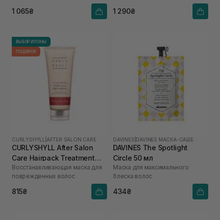
1 065₴
1 290₴
ВЫБОР ИЛОНЫ
ПОДАРОК
CURLYSHYLL
|
AFTER SALON CARE
DAVINES
|
DAVINES МАСКА-САШЕ
CURLYSHYLL After Salon
DAVINES The Spotlight
Care Hairpack Treatment
Circle 50 мл
Восстанавливающая маска для
Маска для максимального
100 мл
поврежденных волос
блеска волос
815₴
434₴