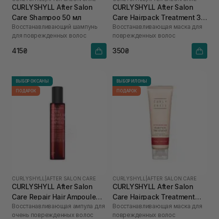
CURLYSHYLL After Salon
CURLYSHYLL After Salon
Care Shampoo 50 мл
Care Hairpack Treatment 30
Восстанавливающий шампунь
Восстанавливающая маска для
мл
для поврежденных волос
поврежденных волос
415₴
350₴
ВЫБОР ОКСАНЫ
ВЫБОР ИЛОНЫ
ПОДАРОК
ПОДАРОК
CURLYSHYLL
|
AFTER SALON CARE
CURLYSHYLL
|
AFTER SALON CARE
CURLYSHYLL After Salon
CURLYSHYLL After Salon
Care Repair Hair Ampoule
Care Hairpack Treatment
Восстанавливающая ампула для
Восстанавливающая маска для
100 мл
250 мл
очень поврежденных волос
поврежденных волос