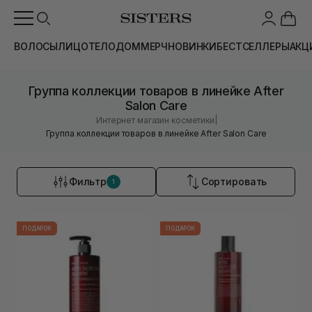
ВОЛОСЫ
ЛИЦО
ТЕЛО
ДОМ
МЕРЧ
НОВИНКИ
БЕСТСЕЛЛЕРЫ
АКЦ
Группа коллекции товаров в линейке After
Salon Care
|
Интернет магазин косметики
Группа коллекции товаров в линейке After Salon Care
Фильтр
Сортировать
1
ПОДАРОК
ПОДАРОК