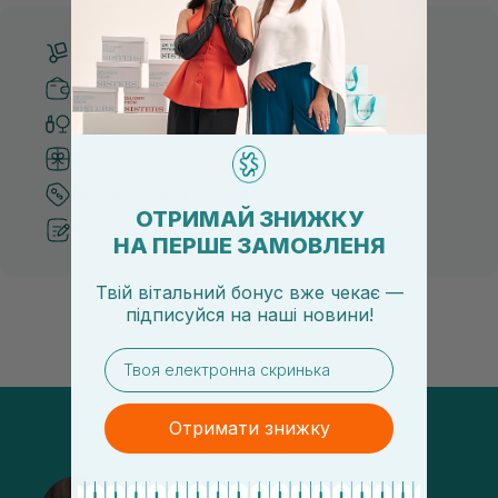
Бесплатная доставка от 3000 UAH
Безопасные способы оплаты
Только оригинальная косметика
Система бонусов и лояльности
Лучшие цены и топ товары
ОТРИМАЙ ЗНИЖКУ
Рекомендации от косметологов
НА ПЕРШЕ ЗАМОВЛЕНЯ
Твій вітальний бонус вже чекає —
підписуйся
на
наші новини!
email
Отримати знижку
@sisters_stelmakh в Instagram