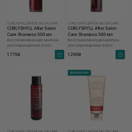
CURLYSHYLL
|
AFTER SALON CARE
CURLYSHYLL
|
AFTER SALON CARE
CURLYSHYLL After Salon
CURLYSHYLL After Salon
Care Shampoo 500 мл
Care Shampoo 360 мл
Восстанавливающий шампунь
Восстанавливающий шампунь
для поврежденных волос
для поврежденных волос
1 775₴
1 290₴
ВЫБОР ИЛОНЫ
CURLYSHYLL
|
AFTER SALON CARE
CURLYSHYLL
|
AFTER SALON CARE