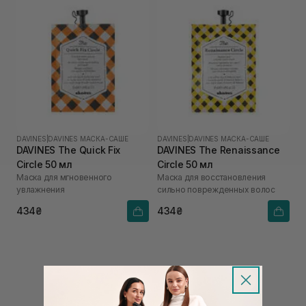
DAVINES
|
DAVINES МАСКА-САШЕ
DAVINES
|
DAVINES МАСКА-САШЕ
DAVINES The Quick Fix
DAVINES The Renaissance
Circle 50 мл
Circle 50 мл
Маска для мгновенного
Маска для восстановления
увлажнения
сильно поврежденных волос
434₴
434₴