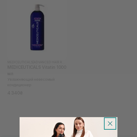
MEDICEUTICALS
|
ADVANCED HAIR RESTORATION TECHNOLOGY WOMEN
MEDICEUTICALS Vitatin 1000
мл
Увлажняющий невесомый
кондиционер
4 340₴