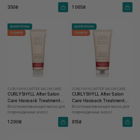
350₴
1 065₴
ВЫБОР ИЛОНЫ
ВЫБОР ИЛОНЫ
ПОДАРОК
ПОДАРОК
CURLYSHYLL
|
AFTER SALON CARE
CURLYSHYLL
|
AFTER SALON CARE
CURLYSHYLL After Salon
CURLYSHYLL After Salon
Care Hairpack Treatment
Care Hairpack Treatment
Восстанавливающая маска для
Восстанавливающая маска для
250 мл
100 мл
поврежденных волос
поврежденных волос
1 290₴
815₴