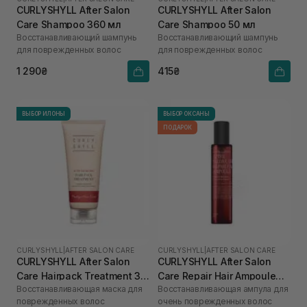
CURLYSHYLL After Salon
CURLYSHYLL After Salon
Care Shampoo 360 мл
Care Shampoo 50 мл
Восстанавливающий шампунь
Восстанавливающий шампунь
для поврежденных волос
для поврежденных волос
1 290₴
415₴
ВЫБОР ИЛОНЫ
ВЫБОР ОКСАНЫ
ПОДАРОК
CURLYSHYLL
|
AFTER SALON CARE
CURLYSHYLL
|
AFTER SALON CARE
CURLYSHYLL After Salon
CURLYSHYLL After Salon
Care Hairpack Treatment 30
Care Repair Hair Ampoule
Восстанавливающая маска для
Восстанавливающая ампула для
мл
100 мл
поврежденных волос
очень поврежденных волос