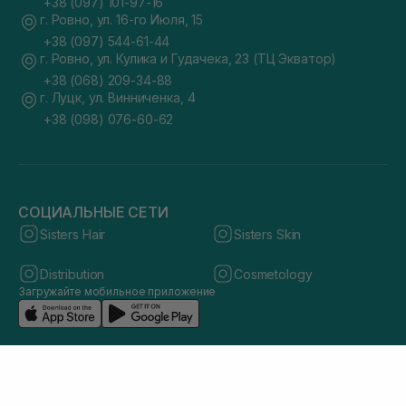
+38 (097) 101-97-16
г. Ровно, ул. 16-го Июля, 15
+38 (097) 544-61-44
г. Ровно, ул. Кулика и Гудачека, 23 (ТЦ Экватор)
+38 (068) 209-34-88
г. Луцк, ул. Винниченка, 4
+38 (098) 076-60-62
СОЦИАЛЬНЫЕ СЕТИ
Sisters Hair
Sisters Skin
Distribution
Cosmetology
Загружайте мобильное приложение